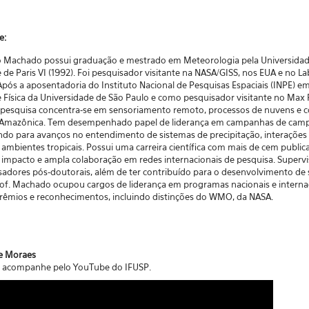
te:
o Machado possui graduação e mestrado em Meteorologia pela Universidade
 de Paris VI (1992). Foi pesquisador visitante na NASA/GISS, nos EUA e no L
pós a aposentadoria do Instituto Nacional de Pesquisas Espaciais (INPE) e
 Física da Universidade de São Paulo e como pesquisador visitante no Max P
 pesquisa concentra-se em sensoriamento remoto, processos de nuvens e c
ão Amazônica. Tem desempenhado papel de liderança em campanhas de campo
indo para avanços no entendimento de sistemas de precipitação, interaçõe
mbientes tropicais. Possui uma carreira científica com mais de cem publicaç
to impacto e ampla colaboração em redes internacionais de pesquisa. Super
adores pós-doutorais, além de ter contribuído para o desenvolvimento de
rof. Machado ocupou cargos de liderança em programas nacionais e internaci
rêmios e reconhecimentos, incluindo distinções do WMO, da NASA.
e Moraes
a: acompanhe
pelo
YouTube do IFUSP.