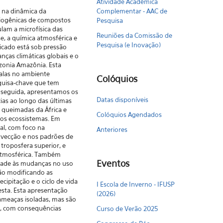
Atividade Acadêmica
 na dinâmica da
Complementar - AAC de
 biogênicas de compostos
Pesquisa
lam a microfísica das
Reuniões da Comissão de
e, a química atmosférica e
Pesquisa (e Inovação)
licado está sob pressão
ças climáticas globais e o
zonia Amazônia. Esta
alas no ambiente
Colóquios
quisa-chave que tem
 seguida, apresentamos os
Datas disponíveis
ias ao longo das últimas
e queimadas da África e
Colóquios Agendados
 dos ecossistemas. Em
al, com foco na
Anteriores
vecção e nos padrões de
troposfera superior, e
 atmosférica. Também
Eventos
lidade às mudanças no uso
ão modificando as
cipitação e o ciclo de vida
I Escola de Inverno - IFUSP
esta. Esta apresentação
(2026)
 ameaças isoladas, mas são
a, com consequências
Curso de Verão 2025