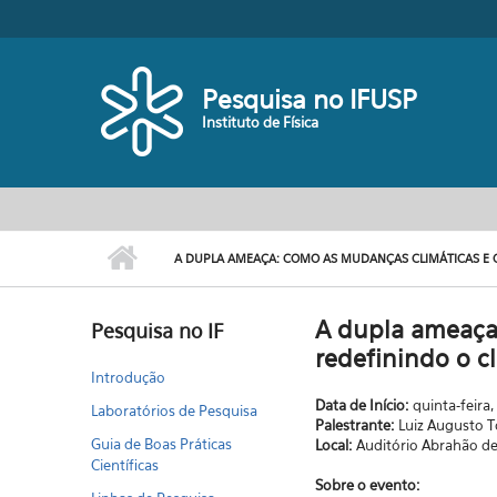
Pular para o conteúdo principal
Toggle high contrast
Pesquisa no IFUSP
Instituto de Física
A DUPLA AMEAÇA: COMO AS MUDANÇAS CLIMÁTICAS E 
A dupla ameaça
Pesquisa no IF
redefinindo o c
Introdução
Data de Início:
quinta-feira,
Laboratórios de Pesquisa
Palestrante:
Luiz Augusto 
Guia de Boas Práticas
Local:
Auditório Abrahão d
Científicas
Sobre o evento: