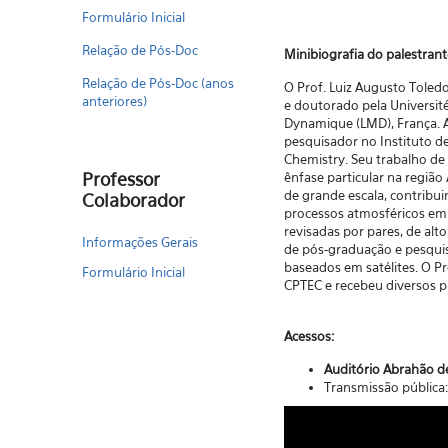
Formulário Inicial
Relação de Pós-Doc
Minibiografia do palestran
Relação de Pós-Doc (anos
O Prof. Luiz Augusto Toled
anteriores)
e doutorado pela Université
Dynamique (LMD), França. A
pesquisador no Instituto de
Chemistry. Seu trabalho de
Professor
ênfase particular na regi
de grande escala, contribu
Colaborador
processos atmosféricos em a
revisadas por pares, de al
Informações Gerais
de pós-graduação e pesquis
baseados em satélites. O P
Formulário Inicial
CPTEC e recebeu diversos p
Acessos:
Auditório Abrahão d
Transmissão públic