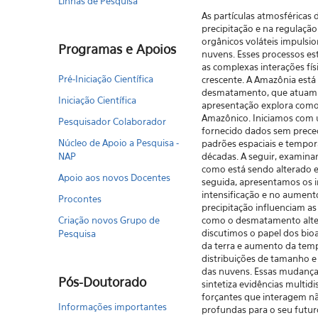
Linhas de Pesquisa
As partículas atmosférica
precipitação e na regulação
orgânicos voláteis impulsi
Programas e Apoios
nuvens. Esses processos est
as complexas interações fís
Pré-Iniciação Científica
crescente. A Amazônia está
desmatamento, que atuam c
Iniciação Científica
apresentação explora como 
Amazônico. Iniciamos com u
Pesquisador Colaborador
fornecido dados sem preced
Núcleo de Apoio a Pesquisa -
padrões espaciais e tempor
NAP
décadas. A seguir, examinam
como está sendo alterado es
Apoio aos novos Docentes
seguida, apresentamos os 
intensificação e no aumen
Procontes
precipitação influenciam as
Criação novos Grupo de
como o desmatamento altera
discutimos o papel dos bioa
Pesquisa
da terra e aumento da temp
distribuições de tamanho e 
das nuvens. Essas mudanças 
Pós-Doutorado
sintetiza evidências multid
forçantes que interagem n
Informações importantes
profundas para o seu futur