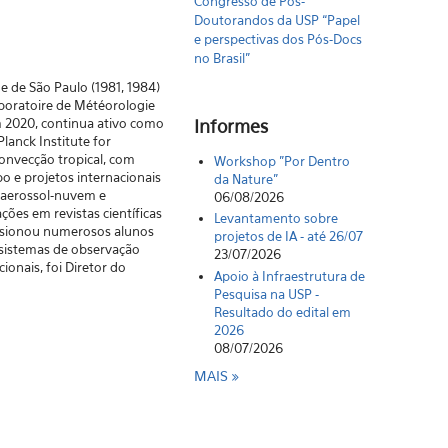
Congresso de Pós-
Doutorandos da USP “Papel
e perspectivas dos Pós-Docs
no Brasil"
 de São Paulo (1981, 1984)
aboratoire de Météorologie
m 2020, continua ativo como
Informes
lanck Institute for
onvecção tropical, com
Workshop "Por Dentro
 e projetos internacionais
da Nature"
s aerossol-nuvem e
06/08/2026
ões em revistas científicas
Levantamento sobre
visionou numerosos alunos
projetos de IA - até 26/07
 sistemas de observação
23/07/2026
onais, foi Diretor do
Apoio à Infraestrutura de
Pesquisa na USP -
Resultado do edital em
2026
08/07/2026
MAIS