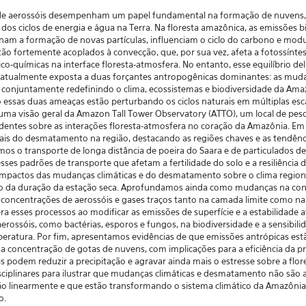
s de aerossóis desempenham um papel fundamental na formação de nuvens,
 dos ciclos de energia e água na Terra. Na floresta amazônica, as emissões
onam a formação de novas partículas, influenciam o ciclo do carbono e modu
ão fortemente acoplados à convecção, que, por sua vez, afeta a fotossíntes
ico-químicas na interface floresta-atmosfera. No entanto, esse equilíbrio de
 atualmente exposta a duas forçantes antropogênicas dominantes: as mudan
onjuntamente redefinindo o clima, ecossistemas e biodiversidade da Ama
essas duas ameaças estão perturbando os ciclos naturais em múltiplas esc
ma visão geral da Amazon Tall Tower Observatory (ATTO), um local de pes
entes sobre as interações floresta-atmosfera no coração da Amazônia. Em
ais do desmatamento na região, destacando as regiões chaves e as tendênc
os o transporte de longa distância de poeira do Saara e de particulados d
ses padrões de transporte que afetam a fertilidade do solo e a resiliência
impactos das mudanças climáticas e do desmatamento sobre o clima region
to da duração da estação seca. Aprofundamos ainda como mudanças na con
 concentrações de aerossóis e gases traços tanto na camada limite como na 
 esses processos ao modificar as emissões de superfície e a estabilidade
erossóis, como bactérias, esporos e fungos, na biodiversidade e a sensibi
eratura. Por fim, apresentamos evidências de que emissões antrópicas est
a concentração de gotas de nuvens, com implicações para a eficiência da pre
podem reduzir a precipitação e agravar ainda mais o estresse sobre a flor
isciplinares para ilustrar que mudanças climáticas e desmatamento não são
ão linearmente e que estão transformando o sistema climático da Amazôni
o.