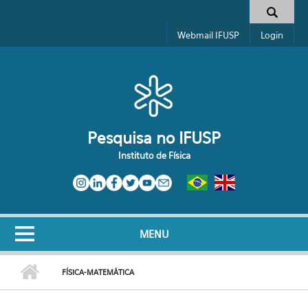
Pular para o conteúdo principal
Toggle high contrast
Formulário de busca
Webmail IFUSP
Login
Pesquisa no IFUSP
Instituto de Física
MENU
FÍSICA-MATEMÁTICA