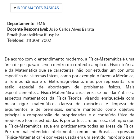
OCULTAR
INFORMAÇÕES BÁSICAS
Departamento:
FMA
Docente Responsável:
João Carlos Alves Barata
Email:
jbarata@fma.if.usp.br
Telefone:
(11) 3091.7002
De acordo com o entendimento moderno, a Física-Matemática é uma
área de pesquisa inserida dentro do contexto amplo da Física Teórica
e da Matemática que se caracteriza, não por estudar um conjunto
específico de sistemas físicos, como por exemplo o fazem a Mecânica,
a Termodinâmica e o Eletromagnetismo, mas por representar um
estilo especial de abordagem de problemas físicos. Mais
especificamente, a Física-Matemática caracteriza-se por dar ênfase a
aspectos matemáticos da Física Teórica, visando enriquecê-la com
maior rigor matemático, clareza de raciocínio e limpeza de
argumentos e de premissas, sempre mantendo como objetivo
principal a compreensão de propriedades e o conteúdo físico de
modelos e teorias estudadas. É, portanto, claro por essa definição que
a Física-Matemática atua em praticamente todas as áreas da Física.
Por um mal-entendido infelizmente comum no Brasil, a expressão
``Física-Matemática'' é por vezes usada em um sentido impróprio para