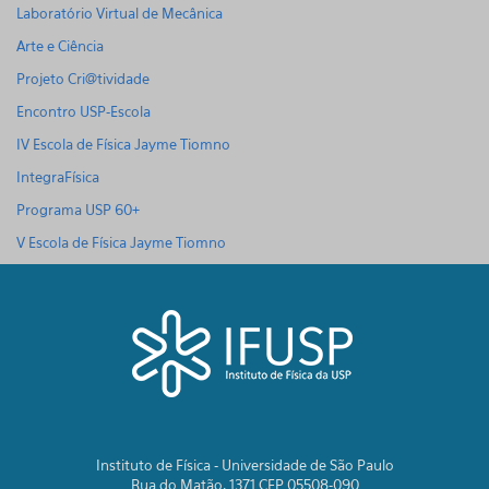
Laboratório Virtual de Mecânica
Arte e Ciência
Projeto Cri@tividade
Encontro USP-Escola
IV Escola de Física Jayme Tiomno
IntegraFísica
Programa USP 60+
V Escola de Física Jayme Tiomno
Instituto de Física - Universidade de São Paulo
Rua do Matão, 1371 CEP 05508-090