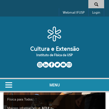
Pular para o conteúdo principal
Formulário de busca
Webmail IFUSP
Login
Cultura e Extensão
Instituto de Física da USP
MENU
Física para Todos
Maiores informações
-> AQUI <-