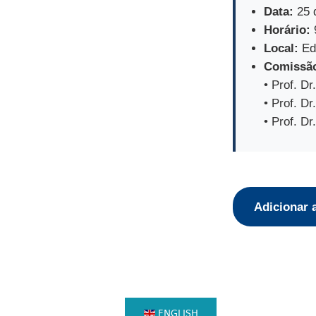
Data:
25 d
Horário:
Local:
Ed.
Comissão
• Prof. D
• Prof. D
• Prof. D
Adicionar 
ENGLISH