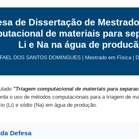
esa de Dissertação de Mestrado
utacional de materiais para se
Li e Na na água de produc
FAEL DOS SANTOS DOMINGUES | Mestrado em Física | D
tulado
"Triagem computacional de materiais para separac
orda o uso de métodos computacionais para a triagem de ma
tio (Li) e sódio (Na) em água de produção.
 da Defesa