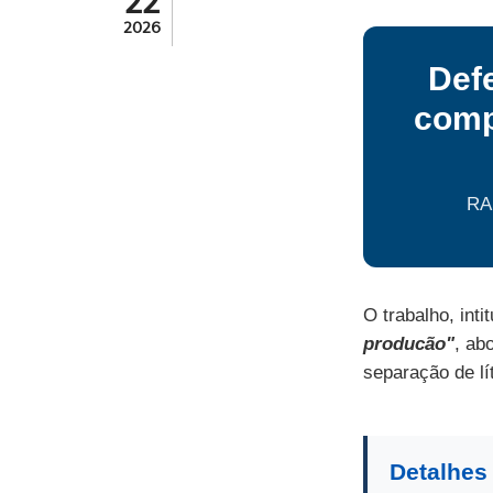
22
2026
Def
comp
RA
O trabalho, inti
producão"
, ab
separação de lí
Detalhes