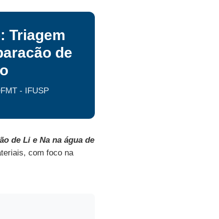
: Triagem
paracão de
ão
FMT - IFUSP
ão de Li e Na na água de
teriais, com foco na