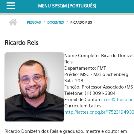
MENU SPSQM [PORTUGUÊS]
PESSOAS
DOCENTES
RICARDO REIS
Ricardo Reis
Nome Completo: Ricardo Donizet
Reis
Departamento: FMT
Prédio: MSC - Mario Schenberg
Sala: 208
Função: Professor Associado (MS 
Telefone: (11) 3091-6884
E-mail de Contato:
reis@if.usp.br
Curriculum Lattes:
http://lattes.cnpq.br/175231949
Ricardo Donizeth dos Reis é graduado, mestre e doutor em