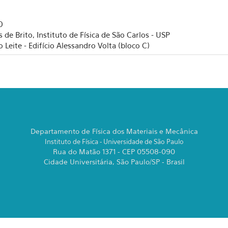
0
Prof. Dr. Frederico Borges de Brito, Instituto de Física de São Carlos - USP
Sala de Seminários José Roberto Leite - Edifício Alessandro Volta (bloco C)
Departamento de Física dos Materiais e Mecânica
Instituto de Física - Universidade de São Paulo
Rua do Matão 1371 - CEP 05508-090
Cidade Universitária, São Paulo/SP - Brasil