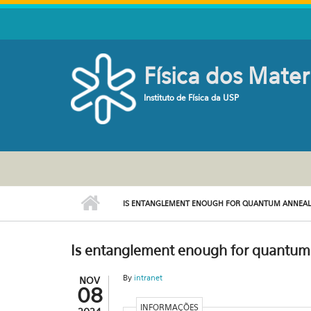
Pular para o conteúdo principal
Física dos Mater
Instituto de Física da USP
IS ENTANGLEMENT ENOUGH FOR QUANTUM ANNEAL
Is entanglement enough for quantum
By
intranet
NOV
08
INFORMAÇÕES