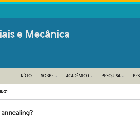
iais e Mecânica
INÍCIO
SOBRE
ACADÊMICO
PESQUISA
PE
ING?
 annealing?