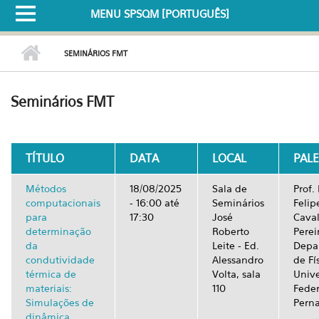
MENU SPSQM [PORTUGUÊS]
SEMINÁRIOS FMT
Seminários FMT
TÍTULO
DATA
LOCAL
PAL
Métodos
18/08/2025
Sala de
Prof. 
computacionais
-
16:00
até
Seminários
Felip
para
17:30
José
Caval
determinação
Roberto
Perei
da
Leite - Ed.
Depa
condutividade
Alessandro
de Fís
térmica de
Volta, sala
Univ
materiais:
110
Feder
Simulações de
Pern
dinâmica