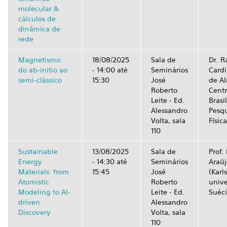
molecular &
cálculos de
dinâmica de
rede
Magnetismo:
18/08/2025
Sala de
Dr. 
do ab-initio ao
-
14:00
até
Seminários
Cardi
semi-clássico
15:30
José
de A
Roberto
Cent
Leite - Ed.
Brasi
Alessandro
Pesqu
Volta, sala
Física
110
Sustainable
13/08/2025
Sala de
Prof.
Energy
-
14:30
até
Seminários
Araúj
Materials: from
15:45
José
(Karl
Atomistic
Roberto
unive
Modeling to AI-
Leite - Ed.
Suéci
driven
Alessandro
Discovery
Volta, sala
110