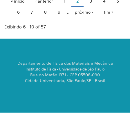
« início
‹ anterior
1
2
3
4
5
Páginas
6
7
8
9
…
próximo ›
fim »
Exibindo 6 - 10 of 57
Departamento de Física dos Materiais e Mecânica
Instituto de Física - Universidade de São Paulo
Rua do Matão 1371 - CEP 05508-090
Cidade Universitária, São Paulo/SP - Brasil