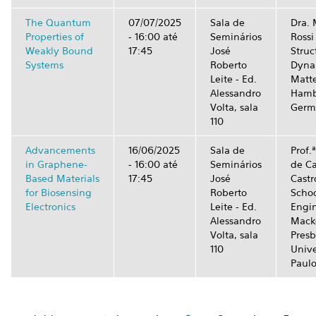
The Quantum
07/07/2025
Sala de
Dra. 
Properties of
-
16:00
até
Seminários
Rossi
Weakly Bound
17:45
José
Struc
Systems
Roberto
Dyna
Leite - Ed.
Matte
Alessandro
Hamb
Volta, sala
Germ
110
Advancements
16/06/2025
Sala de
Prof.ª
in Graphene-
-
16:00
até
Seminários
de C
Based Materials
17:45
José
Castr
for Biosensing
Roberto
Schoo
Electronics
Leite - Ed.
Engin
Alessandro
Mack
Volta, sala
Presb
110
Unive
Paulo