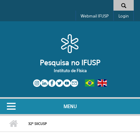
Pular para o conteúdo principal
Toggle high contrast
Formulário de busca
Webmail IFUSP
Login
Pesquisa no IFUSP
Instituto de Física
MENU
32º SIICUSP