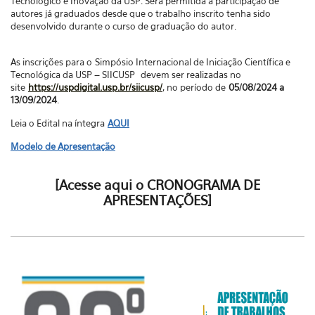
Tecnológico e Inovação da USP. Será permitida a participação de
autores já graduados desde que o trabalho inscrito tenha sido
desenvolvido durante o curso de graduação do autor.
As inscrições para o
Simpósio Internacional de Iniciação Científica e
Tecnológica da USP – SIICUSP
devem ser realizadas no
site
https://uspdigital.usp.br/siicusp/
, no período de
05/08/2024 a
13/09/2024
.
Leia o Edital na íntegra
AQUI
Modelo de Apresentação
[
Acesse aqui o CRONOGRAMA DE
APRESENTAÇÕES
]