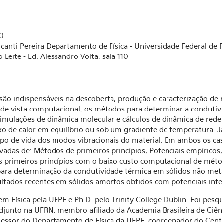
30
valcanti Pereira Departamento de Física - Universidade Federal d
Leite - Ed. Alessandro Volta, sala 110
ão indispensáveis na descoberta, produção e caracterização de
 de vista computacional, os métodos para determinar a condutiv
simulações de dinâmica molecular e cálculos de dinâmica de rede
xo de calor em equilíbrio ou sob um gradiente de temperatura. J
po de vida dos modos vibracionais do material. Em ambos os caso
vadas de: Métodos de primeiros princípios, Potenciais empíricos
primeiros princípios com o baixo custo computacional de métod
ra determinação da condutividade térmica em sólidos não metál
ltados recentes em sólidos amorfos obtidos com potenciais inter
 em Física pela UFPE e Ph.D. pelo Trinity College Dublin. Foi pe
djunto na UFRN, membro afiliado da Academia Brasileira de Ciênc
ofessor do Departamento de Física da UFPE, coordenador do Cen