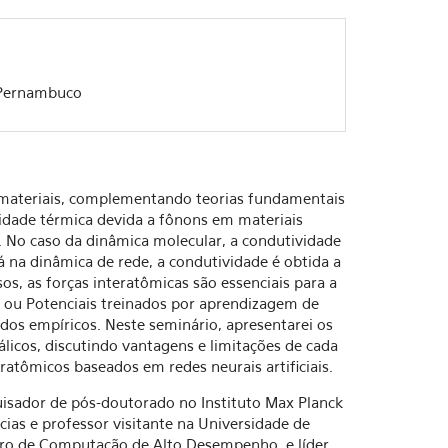
e Pernambuco
 materiais, complementando teorias fundamentais
idade térmica devida a fônons em materiais
. No caso da dinâmica molecular, a condutividade
á na dinâmica de rede, a condutividade é obtida a
s, as forças interatômicas são essenciais para a
, ou Potenciais treinados por aprendizagem de
os empíricos. Neste seminário, apresentarei os
icos, discutindo vantagens e limitações de cada
atômicos baseados em redes neurais artificiais.
squisador de pós-doutorado no Instituto Max Planck
ias e professor visitante na Universidade de
tro de Computação de Alto Desempenho, e líder