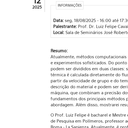
12
INFORMAÇÕES
2025
Data:
seg, 18/08/2025 -
16:00
até
17:
Palestrante:
Prof. Dr. Luiz Felipe Ca
Local:
Sala de Seminários José Roberto 
Resumo:
Atualmente, métodos computacionais s
e experimentos sofisticados. Do ponto
podem ser divididos em duas classes: 
térmica é calculada diretamente do flu
partir da velocidade de grupo e do tem
descrição do material e podem ser deri
máquina, que combinam a precisão dos 
fundamentos dos principais métodos pa
abordagem. Além disso, mostrarei resu
O Prof. Luiz Felipe é bacharel e Mestre
de Pesquisa em Polímeros, professor a
Roma - La Sapienza. Atualmente, é pr