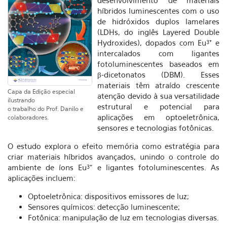
desenvolvimento de materiais
híbridos luminescentes com o uso
de hidróxidos duplos lamelares
(LDHs, do inglês Layered Double
Hydroxides), dopados com Eu³⁺ e
intercalados com ligantes
fotoluminescentes baseados em
β-dicetonatos (DBM). Esses
materiais têm atraído crescente
Capa da Edição especial
atenção devido à sua versatilidade
ilustrando
estrutural e potencial para
o trabalho do Prof. Danilo e
aplicações em optoeletrônica,
colaboradores.
sensores e tecnologias fotônicas.
O estudo explora o efeito memória como estratégia para
criar materiais híbridos avançados, unindo o controle do
ambiente de íons Eu³⁺ e ligantes fotoluminescentes. As
aplicações incluem:
Optoeletrônica: dispositivos emissores de luz;
Sensores químicos: detecção luminescente;
Fotônica: manipulação de luz em tecnologias diversas.