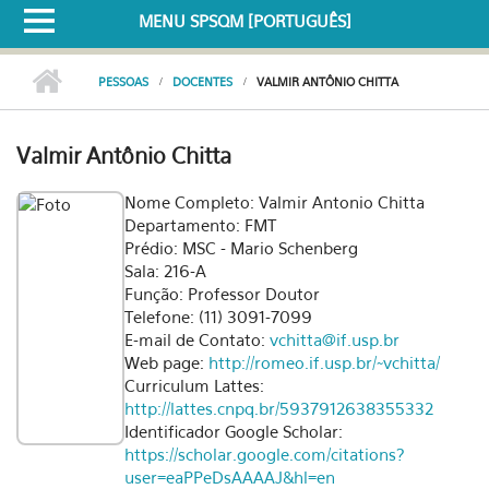
MENU SPSQM [PORTUGUÊS]
PESSOAS
DOCENTES
VALMIR ANTÔNIO CHITTA
Valmir Antônio Chitta
Nome Completo: Valmir Antonio Chitta
Departamento: FMT
Prédio: MSC - Mario Schenberg
Sala: 216-A
Função: Professor Doutor
Telefone: (11) 3091-7099
E-mail de Contato:
vchitta@if.usp.br
Web page:
http://romeo.if.usp.br/~vchitta/
Curriculum Lattes:
http://lattes.cnpq.br/5937912638355332
Identificador Google Scholar:
https://scholar.google.com/citations?
user=eaPPeDsAAAAJ&hl=en