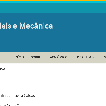
iais e Mecânica
INÍCIO
SOBRE
ACADÊMICO
PESQUISA
PE
LDAS
lia Junqueira Caldas
ndro Volta C