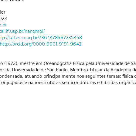
ior
7023
.br
tal.if.usp.br/nanomol/
ttp://lattes.cnpq.br/7364478567235458
http://orcid.org/0000-0001-9191-9642
o (1973), mestre em Oceanografia Física pela Universidade de Sã
ior da Universidade de São Paulo. Membro Titular da Academia de
Condensada, atuando principalmente nos seguintes temas: fisica 
 conjugados e nanoestruturas semicondutoras e híbridas orgânic