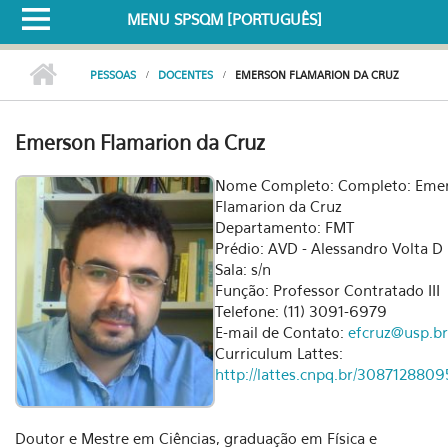
MENU SPSQM [PORTUGUÊS]
PESSOAS
DOCENTES
EMERSON FLAMARION DA CRUZ
Emerson Flamarion da Cruz
Nome Completo: Completo: Eme
Flamarion da Cruz
Departamento: FMT
Prédio: AVD - Alessandro Volta D
Sala: s/n
Função: Professor Contratado III
Telefone: (11) 3091-6979
E-mail de Contato:
efcruz@usp.br
Curriculum Lattes:
http://lattes.cnpq.br/308712880
Doutor e Mestre em Ciências, graduação em Física e