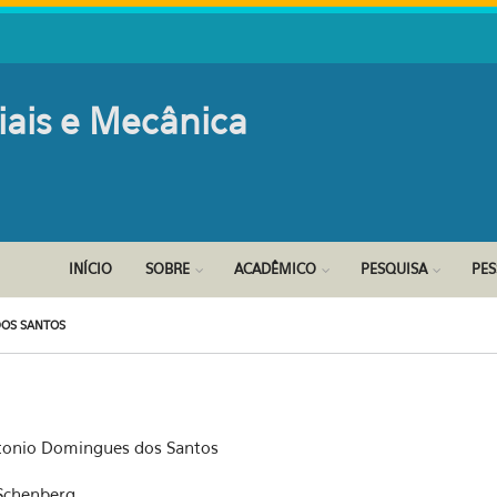
iais e Mecânica
INÍCIO
SOBRE
ACADÊMICO
PESQUISA
PE
OS SANTOS
onio Domingues dos Santos
 Schenberg