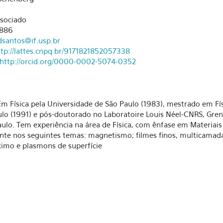
ssociado
6886
dsantos@if.usp.br
ttp://lattes.cnpq.br/9171821852057338
http://orcid.org/0000-0002-5074-0352
m Física pela Universidade de São Paulo (1983), mestrado em Fís
lo (1991) e pós-doutorado no Laboratoire Louis Néel-CNRS, Gren
aulo. Tem experiência na área de Física, com ênfase em Materiai
nte nos seguintes temas: magnetismo; filmes finos, multicamada
imo e plasmons de superfície