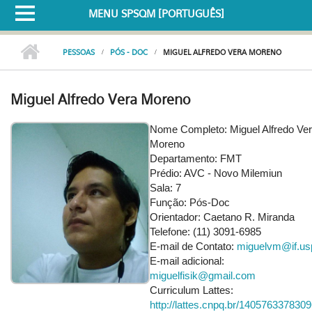
MENU SPSQM [PORTUGUÊS]
PESSOAS
PÓS - DOC
MIGUEL ALFREDO VERA MORENO
Miguel Alfredo Vera Moreno
Nome Completo: Miguel Alfredo Ve
Moreno
Departamento: FMT
Prédio: AVC - Novo Milemiun
Sala: 7
Função: Pós-Doc
Orientador: Caetano R. Miranda
Telefone: (11) 3091-6985
E-mail de Contato:
miguelvm@if.us
E-mail adicional:
miguelfisik@gmail.com
Curriculum Lattes:
http://lattes.cnpq.br/140576337830