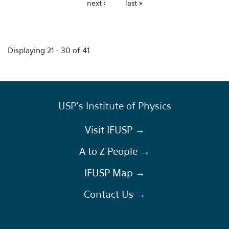
next ›
last »
Displaying 21 - 30 of 41
USP's Institute of Physics
Visit IFUSP →
A to Z People →
IFUSP Map →
Contact Us →