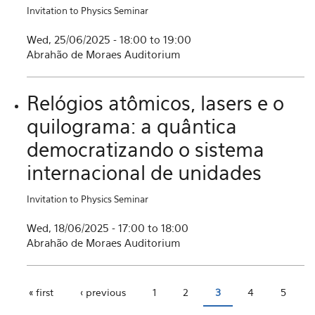
Invitation to Physics Seminar
Wed, 25/06/2025 -
18:00
to
19:00
Abrahão de Moraes Auditorium
Relógios atômicos, lasers e o
quilograma: a quântica
democratizando o sistema
internacional de unidades
Invitation to Physics Seminar
Wed, 18/06/2025 -
17:00
to
18:00
Abrahão de Moraes Auditorium
« first
‹ previous
1
2
3
4
5
Pages