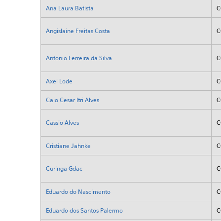
Ana Laura Batista
C
Angislaine Freitas Costa
C
Antonio Ferreira da Silva
C
Axel Lode
C
Caio Cesar Itri Alves
C
Cassio Alves
C
Cristiane Jahnke
C
Curinga Gdac
C
Eduardo do Nascimento
C
Eduardo dos Santos Palermo
C