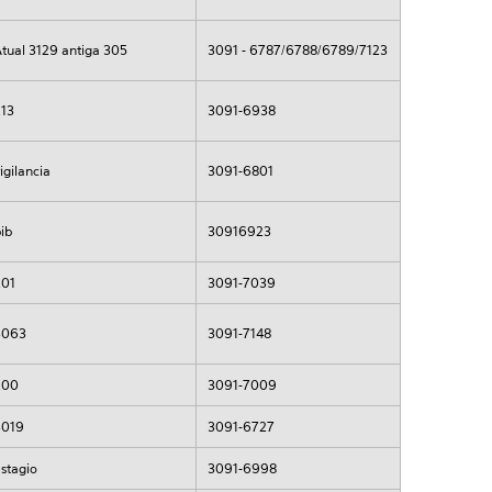
Atual 3129 antiga 305
3091 - 6787/6788/6789/7123
213
3091-6938
igilancia
3091-6801
ib
30916923
201
3091-7039
3063
3091-7148
200
3091-7009
3019
3091-6727
stagio
3091-6998