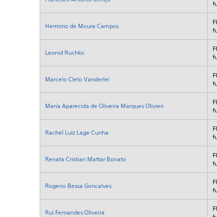
f
F
Hermirio de Moura Campos
f
F
Leonid Ruchko
f
F
Marcelo Cleto Vanderlei
f
F
Maria Aparecida de Oliveira Marques Olivieri
f
F
Rachel Luiz Lage Cunha
f
F
Renata Cristian Mattar Bonato
f
F
Rogerio Bessa Goncalves
f
F
Rui Fernandes Oliveira
f