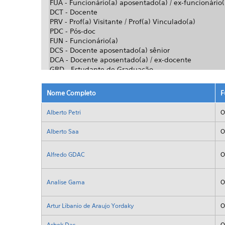
Nome Completo
F
Alberto Petri
O
Alberto Saa
O
Alfredo GDAC
O
Analise Gama
O
Artur Libanio de Araujo Yordaky
O
Ashok Das
O