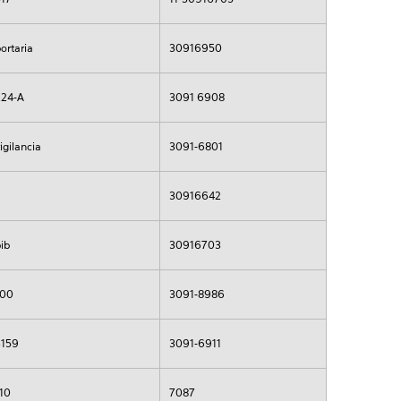
ortaria
30916950
224-A
3091 6908
igilancia
3091-6801
30916642
ib
30916703
100
3091-8986
3159
3091-6911
110
7087