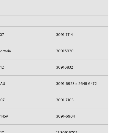
107
3091-7114
ortaria
30916920
212
30916832
SAU
3091-6923 e 2648-6472
207
3091-7103
3145A
3091-6904
317
11-30916705