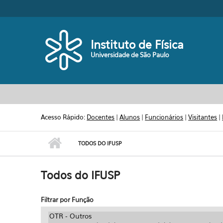
Pular para o conteúdo principal
Toggle high contrast
Instituto de Física
Universidade de São Paulo
Acesso Rápido:
Docentes
|
Alunos
|
Funcionários
|
Visitantes
|
TODOS DO IFUSP
Todos do IFUSP
Filtrar por Função