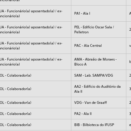
UA - Funcionário(a) aposentado(a) / ex-
PA1 - Ala I
uncionário(a)
UA - Funcionário(a) aposentado(a) / ex-
PEL - Edifício Oscar Sala /
uncionário(a)
Pelletron
UA - Funcionário(a) aposentado(a) / ex-
PAC - Ala Central
v
uncionário(a)
UA - Funcionário(a) aposentado(a) / ex-
AMA - Abraão de Moraes -
b
uncionário(a)
Bloco A
OL - Colaborador(a)
SAM - Lab. SAMPA/VDG
AA2 - Edifício do Auditório da
OL - Colaborador(a)
Ala II
OL - Colaborador(a)
VDG - Van de Graaff
OL - Colaborador(a)
PA2 - Ala II
OL - Colaborador(a)
BIB - Bilbioteca do IFUSP
e