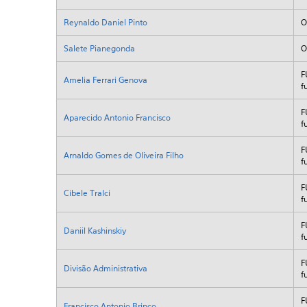
Reynaldo Daniel Pinto
O
Salete Pianegonda
O
F
Amelia Ferrari Genova
f
F
Aparecido Antonio Francisco
f
F
Arnaldo Gomes de Oliveira Filho
f
F
Cibele Tralci
f
F
Daniil Kashinskiy
f
F
Divisão Administrativa
f
F
Francisco Antonio Brinço