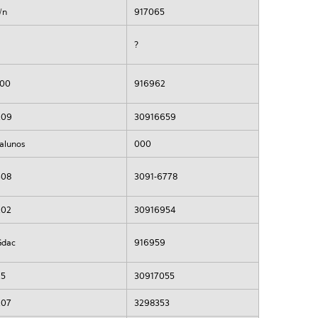
/n
917065
?
?
100
916962
209
30916659
salunos
000
308
3091-6778
202
30916954
Gdac
916959
25
30917055
207
3298353