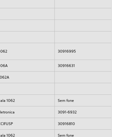
3062
30916995
206A
30916631
1062A
Sala 1062
Sem fone
letronica
3091-6932
CCIFUSP
30916810
Sala 1062
Sem fone