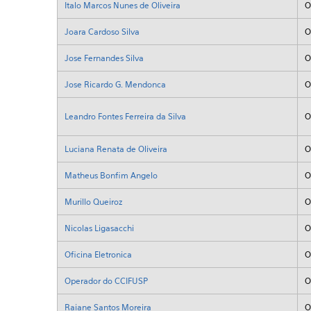
Italo Marcos Nunes de Oliveira
O
Joara Cardoso Silva
O
Jose Fernandes Silva
O
Jose Ricardo G. Mendonca
O
Leandro Fontes Ferreira da Silva
O
Luciana Renata de Oliveira
O
Matheus Bonfim Angelo
O
Murillo Queiroz
O
Nicolas Ligasacchi
O
Oficina Eletronica
O
Operador do CCIFUSP
O
Raiane Santos Moreira
O