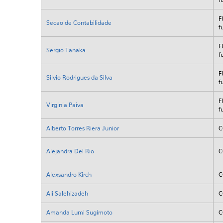
F
Secao de Contabilidade
f
F
Sergio Tanaka
f
F
Silvio Rodrigues da Silva
f
F
Virginia Paiva
f
Alberto Torres Riera Junior
C
Alejandra Del Rio
C
Alexsandro Kirch
C
Ali Salehizadeh
C
Amanda Lumi Sugimoto
C