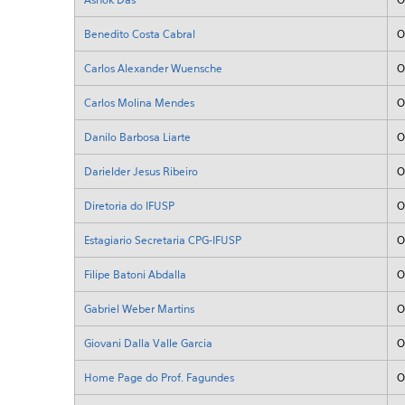
Benedito Costa Cabral
O
Carlos Alexander Wuensche
O
Carlos Molina Mendes
O
Danilo Barbosa Liarte
O
Darielder Jesus Ribeiro
O
Diretoria do IFUSP
O
Estagiario Secretaria CPG-IFUSP
O
Filipe Batoni Abdalla
O
Gabriel Weber Martins
O
Giovani Dalla Valle Garcia
O
Home Page do Prof. Fagundes
O