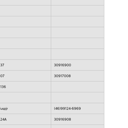
337
30916900
207
30917008
3136
fuspjr
(46)99124-6969
224A
30916908