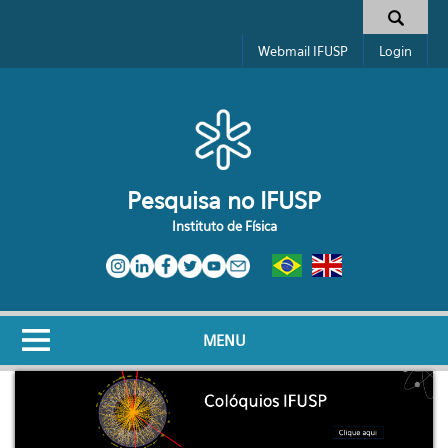
Pular para o conteúdo principal
Toggle high contrast
Formulário de busca
Webmail IFUSP
Login
Pesquisa no IFUSP
Instituto de Física
MENU