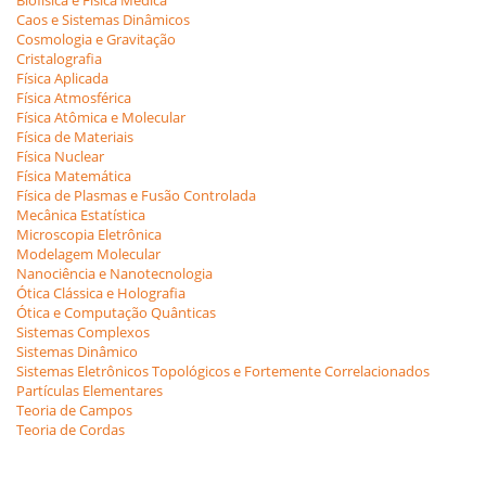
Biofísica e Física Médica
Caos e Sistemas Dinâmicos
Cosmologia e Gravitação
Cristalografia
Física Aplicada
Física Atmosférica
Física Atômica e Molecular
Física de Materiais
Física Nuclear
Física Matemática
Física de Plasmas e Fusão Controlada
Mecânica Estatística
Microscopia Eletrônica
Modelagem Molecular
Nanociência e Nanotecnologia
Ótica Clássica e Holografia
Ótica e Computação Quânticas
Sistemas Complexos
Sistemas Dinâmico
Sistemas Eletrônicos Topológicos e Fortemente Correlacionados
Partículas Elementares
Teoria de Campos
Teoria de Cordas