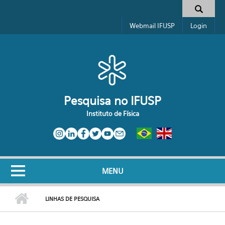
Pular para o conteúdo principal
Toggle high contrast
Formulário de busca
Webmail IFUSP
Login
Pesquisa no IFUSP
Instituto de Física
MENU
LINHAS DE PESQUISA