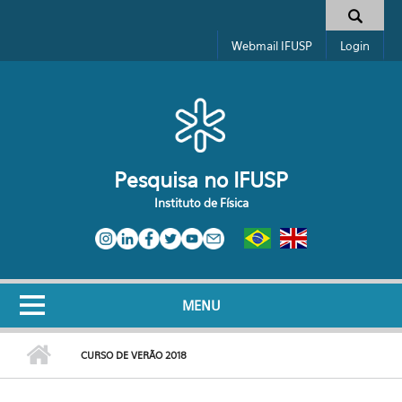
Pular para o conteúdo principal
Toggle high contrast
Formulário de busca
Webmail IFUSP
Login
Pesquisa no IFUSP
Instituto de Física
MENU
CURSO DE VERÃO 2018