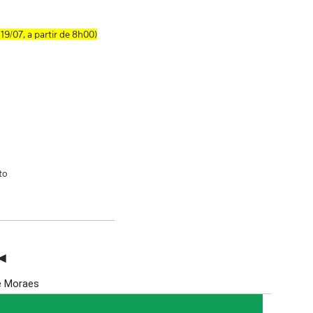
9/07, a partir de 8h00)
to
◄