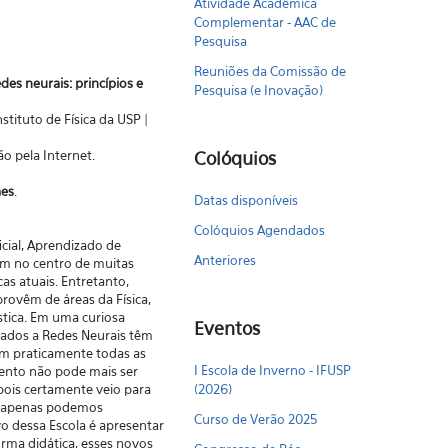
Atividade Acadêmica
Complementar - AAC de
Pesquisa
Reuniões da Comissão de
des neurais: princípios e
Pesquisa (e Inovação)
nstituto de Física da USP |
o pela Internet.
Colóquios
aes
.
Datas disponíveis
Colóquios Agendados
icial, Aprendizado de
Anteriores
m no centro de muitas
cas atuais. Entretanto,
provêm de áreas da Física,
tica. Em uma curiosa
Eventos
ados a Redes Neurais têm
em praticamente todas as
I Escola de Inverno - IFUSP
mento não pode mais ser
ois certamente veio para
(2026)
ue apenas podemos
Curso de Verão 2025
vo dessa Escola é apresentar
rma didática, esses novos