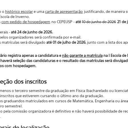
o o
histórico escolar
e uma
carta de apresentação
justificando, de maneira s
Escola de Inverno.
s
com pedido de hospedagem
no CEPEUSP -
até
10 de junho de 2026
21 de 
erais -
até 24 de junho de 2026.
 pelos organizadores será confirmada por e-mail.
s matrículas será divulgado
até 01 de julho de 2026
, junto com a lista dos
ário registra apenas a candidatura e
não garante a matrícula
na I Escola de
averá seleção das candidaturas e o resultado das matrículas será divulgado
ados com hospedagem.
leção dos inscritos
menos o terceiro semestre da graduação em Física (bacharelado ou licenciat
 inscritos que estiverem cursando o último ano da graduação.
s graduandos matriculados em cursos de Matemática, Engenharia ou áreas a
ro semestre).
o pela comissão organizadora é definitivo e não haverá possibilidade de re
.
rais de localização