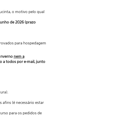
ucinta, o motivo pelo qual
junho de 2026 (prazo
 aprovados para hospedagem
 Inverno
nem a
 a todos por e-mail, junto
ura).
fins (é necessário estar
curso para os pedidos de