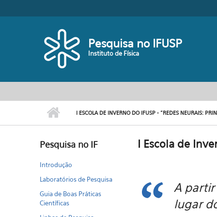
Pular para o conteúdo principal
Toggle high contrast
Pesquisa no IFUSP
Instituto de Física
I ESCOLA DE INVERNO DO IFUSP - "REDES NEURAIS: PRIN
I Escola de Inve
Pesquisa no IF
Introdução
Laboratórios de Pesquisa
A parti
Guia de Boas Práticas
lugar d
Científicas