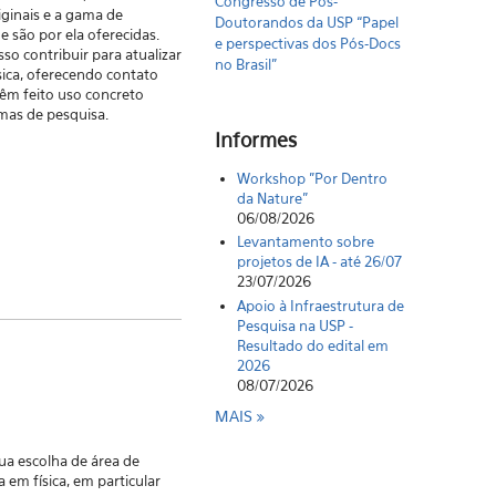
Congresso de Pós-
iginais e a gama de
Doutorandos da USP “Papel
e são por ela oferecidas.
e perspectivas dos Pós-Docs
o contribuir para atualizar
no Brasil"
sica, oferecendo contato
êm feito uso concreto
mas de pesquisa.
Informes
Workshop "Por Dentro
da Nature"
06/08/2026
Levantamento sobre
projetos de IA - até 26/07
23/07/2026
Apoio à Infraestrutura de
Pesquisa na USP -
Resultado do edital em
2026
08/07/2026
MAIS
sua escolha de área de
 em física, em particular