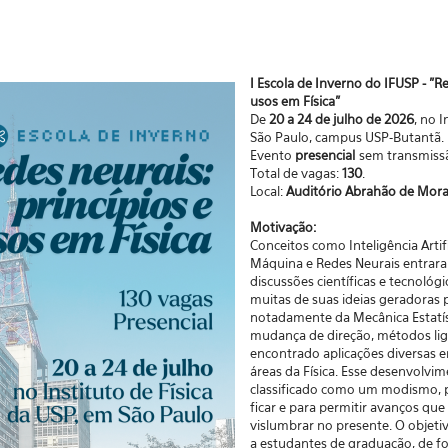
I Escola de Inverno do IFUSP - "Re
usos em Física"
De
20 a 24 de julho de 2026
, no I
São Paulo, campus USP-Butantã.
Evento
presencial
sem transmissã
Total de vagas:
130
.
Local:
Auditório Abrahão de Mor
Motivação:
Conceitos como Inteligência Artif
Máquina e Redes Neurais entrara
discussões científicas e tecnológi
muitas de suas ideias geradoras 
notadamente da Mecânica Estatís
mudança de direção, métodos lig
encontrado aplicações diversas 
áreas da Física. Esse desenvolvi
classificado como um modismo, p
ficar e para permitir avanços q
vislumbrar no presente. O objeti
a estudantes de graduação, de fo