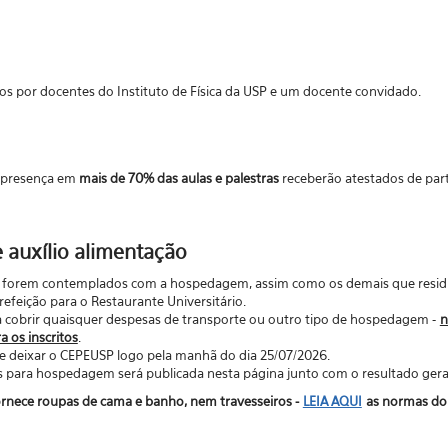
s por docentes do Instituto de Física da USP e um docente convidado.
 presença em
mais de 70% das aulas e palestras
receberão atestados de parti
 auxílio alimentação
e forem contemplados com a hospedagem, assim como os demais que residi
refeição para o Restaurante Universitário.
a cobrir quaisquer despesas de transporte ou outro tipo de hospedagem -
n
a os inscritos
.
ue deixar o CEPEUSP logo pela manhã do dia 25/07/2026.
s para hospedagem será publicada nesta página junto com o resultado geral
rnece roupas de cama e banho, nem travesseiros -
LEIA AQUI
as normas do