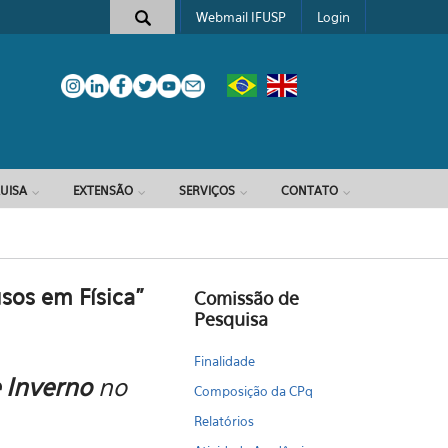
Webmail IFUSP
Login
e busca
UISA
EXTENSÃO
SERVIÇOS
CONTATO
usos em Física"
Comissão de
Pesquisa
Finalidade
 Inverno
no
Composição da CPq
Relatórios