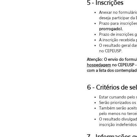
5 - Inscrições
Anexar no formulári
deseja participar da 
Prazo para inscriçõe
prorrogado).
Prazo de inscrições g
A inscrição recebida
O resultado geral da
no CEPEUSP.
Atenção:
O envio do formul
hospedagem
no CEPEUSP - h
com a lista dos contempl
6 - Critérios de se
Estar cursando pelo 
Serão priorizados os
Também serão aceito
pelo menos no tercei
O resultado divulgad
inscrição indeferidos
7 - Informações ge