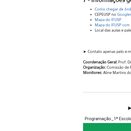
Como chegar de ôni
CEPEUSP no
Google
Mapa do IFUSP
Mapa do IFUSP com l
Local das aulas e pal
► Contato apenas pelo e-ma
Coordenação Geral:
Prof. Dr
Organização:
Comissão de P
Monitores:
Aline Martins do
►