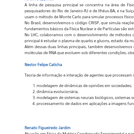
A linha de pesquisa principal se concentra na área de Fís
pesquisadores do Rio de Janeiro-RJ e de Ilhéus-BA, e na Suiç
usam o método de Monte Carlo para simular processos físico
No Brasil, desenvolvemos o código CRISP, que simula reações 
fundamentos básicos da Física Nuclear e de Partículas são es
No LHC, colaboramos com o desenvolvimento de métodos de a
principal é estudar o plasma de quarks e gluons, estado da mat
Além dessas duas linhas principais, também desenvolvemos
moléculas de RNA que evoluem sob diferentes condições, obs
Nestor Felipe Caticha
Teoria de informação e interação de agentes que processam
modelagem de dinâmicas de opiniões em sociedades;
dinâmica evolucionária;
modelagem de sistemas neurais biológicos, sistemas se
processamento de dados em aplicações a imagens func
Renato Figueiredo Jardim
Atuação em Física da Matéria Condensada Experimental e nas