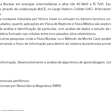
ica Nuclear em energias intermediárias e altas (de 40 MeV a 15 TeV). Ess
a, através da colaboração ALICE, no Large Hadron Collider (LHC). A ferrame
s.
nucleares induzidas por fótons (reais ou virtuais) ou barions (protons ou 
tudados, quanto aplicações em Física de Reatores e Física Médica são explor
nálise e identificação de partículas, com análise de dados e estudo de
éria formado nas colisões entre íons pesados ultra-relativísticos.
 outras pesquisas onde a Física Nuclear ou o Método de Monte Carlo pod
ervando o fluxo de informação para dentro do sistema durante esse proces
 informação. Desenvolvimento e análise de algoritmos de aprendizagem. L
nsoriais periféricos;
ionais por Ressonância Magnética (fMRI).
 seguintes áreas: