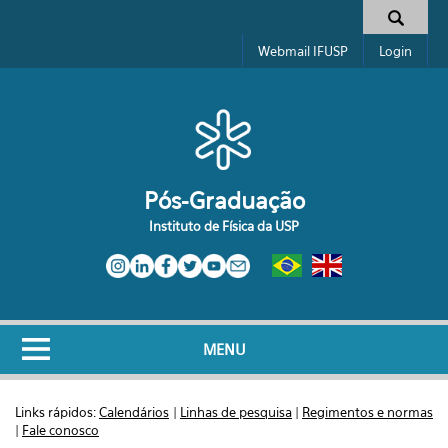
Pular para o conteúdo principal
Formulário de busca
Webmail IFUSP
Login
Pós-Graduação
Instituto de Física da USP
MENU
Links rápidos:
Calendários
|
Linhas de pesquisa
|
Regimentos e normas
|
Fale conosco