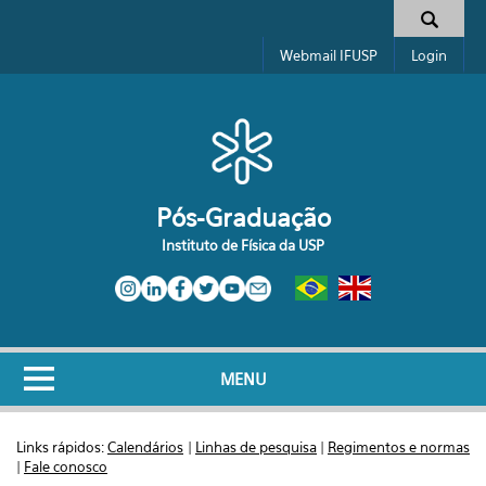
Pular para o conteúdo principal
Formulário de busca
Webmail IFUSP
Login
Pós-Graduação
Instituto de Física da USP
MENU
Links rápidos:
Calendários
|
Linhas de pesquisa
|
Regimentos e normas
|
Fale conosco