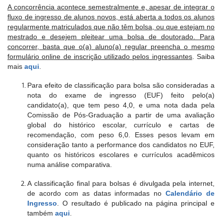
A concorrência acontece semestralmente e, apesar de integrar o
fluxo de ingresso de alunos novos, está aberta a todos os alunos
regularmente matriculados que não têm bolsa, ou que estejam no
mestrado e desejem pleitear uma bolsa de doutorado. Para
concorrer, basta que o(a) aluno(a) regular preencha o mesmo
formulário online de inscrição utilizado pelos ingressantes
. Saiba
mais
aqui
.
Para efeito de classificação para bolsa são consideradas a
nota do exame de ingresso (EUF) feito pelo(a)
candidato(a), que tem peso 4,0, e uma nota dada pela
Comissão de Pós-Graduação a partir de uma avaliação
global do histórico escolar, currículo e cartas de
recomendação, com peso 6,0. Esses pesos levam em
consideração tanto a performance dos candidatos no EUF,
quanto os históricos escolares e currículos acadêmicos
numa análise comparativa.
A classificação final para bolsas é divulgada pela internet,
de acordo com as datas informadas no
Calendário de
Ingresso
. O resultado é publicado na página principal e
também
aqui
.