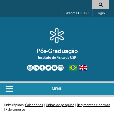
Pular para o conteúdo principal
Formulário de busca
Webmail IFUSP
Login
Pós-Graduação
Instituto de Física da USP
MENU
Links rápidos:
Calendários
|
Linhas de pesquisa
|
Regimentos e normas
|
Fale conosco