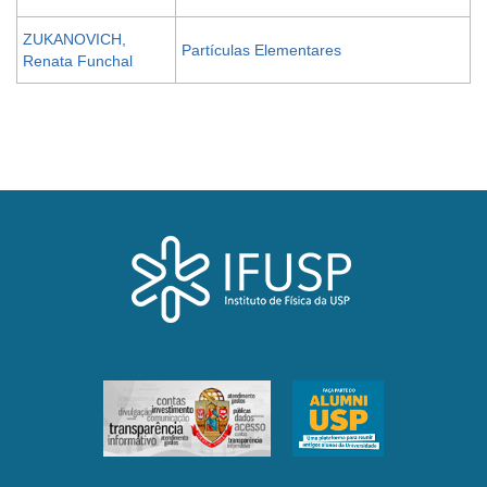
ZUKANOVICH,
Partículas Elementares
Renata Funchal