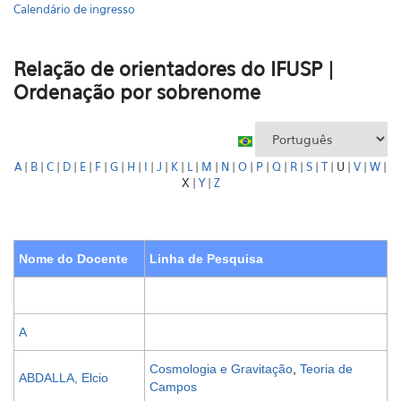
Calendário de ingresso
Relação de orientadores do IFUSP |
Ordenação por sobrenome
A
|
B
|
C
|
D
|
E
|
F
|
G
|
H
|
I
|
J
|
K
|
L
|
M
|
N
|
O
|
P
|
Q
|
R
|
S
|
T
| U |
V
|
W
|
X |
Y
|
Z
Nome do Docente
Linha de Pesquisa
A
Cosmologia e Gravitação
,
Teoria de
ABDALLA, Elcio
Campos