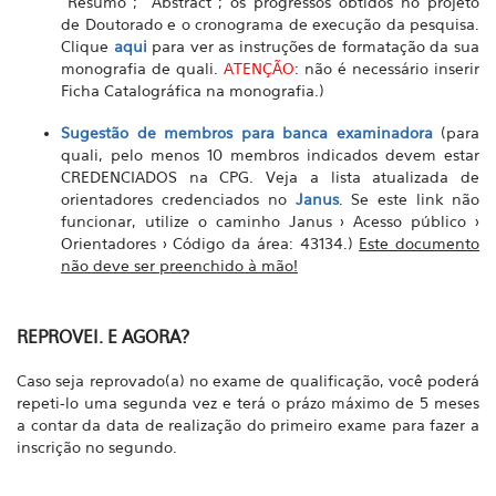
"Resumo"; "Abstract"; os progressos obtidos no projeto
de Doutorado e o cronograma de execução da pesquisa.
Clique
aqui
para ver as instruções de formatação da sua
monografia de quali.
ATENÇÃO
: não é necessário inserir
Ficha Catalográfica na monografia.)
Sugestão de membros para banca examinadora
(para
quali, pelo menos 10 membros indicados devem estar
CREDENCIADOS na CPG. Veja a lista atualizada de
orientadores credenciados no
Janus
. Se este link não
funcionar, utilize o caminho Janus > Acesso público >
Orientadores > Código da área: 43134.)
Este documento
não deve ser preenchido à mão!
REPROVEI. E AGORA?
Caso seja reprovado(a) no exame de qualificação, você poderá
repeti-lo uma segunda vez e terá o prázo máximo de 5 meses
a contar da data de realização do primeiro exame para fazer a
inscrição no segundo.