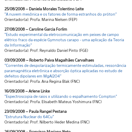
25/08/2008 – Daniela Morales Tolentino Leite
"A nuvem mesônica e os fatores de forma estranhos do próton"
Orientador(a): Profa. Marina Nielsen (FEP)
27/08/2008 – Caroline Garcia Forlim
"Estudo experimental da eletrocomunicação em peixes de campo
elétrico fraco da espécie Gymnotus carapo - uma aplicação da Teoria
da Informação"
Orientador(a): Prof. Reynaldo Daniel Pinto (FGE)
03/09/2008 – Roberto Paiva Magalhães Carvalhaes
"Correntes de despolarização termicamente estimuladas, ressonância
paramagnética eletrônica e absorção óptica aplicadas no estudo de
defeitos dipolares em MgAl2O4"
Orientador(a): Profa. Ana Regina Blak (FNC)
16/09/2008 – Arlene Linke
"Espectroscopia de raios x utilizando o espalhamento Compton"
Orientador(a): Profa. Elisabeth Mateus Yoshimura (FNC)
23/09/2008 – Paula Rangel Pestana
"Estrutura Nuclear do 64Cu"
Orientador(a): Prof. Nilberto Heder Medina (FNC)
26/09/2008 – Francisco Mariano Neto