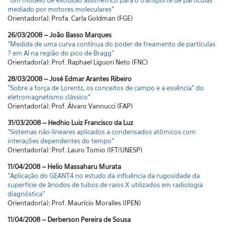
"Um modelo de exclusão assimétrico para o transporte de partículas
mediado por motores moleculares"
Orientador(a): Profa. Carla Goldman (FGE)
26/03/2008 – João Basso Marques
"Medida de uma curva contínua do poder de freamento de partículas
? em Al na região do pico de Bragg"
Orientador(a): Prof. Raphael Liguori Neto (FNC)
28/03/2008 – José Edmar Arantes Ribeiro
"Sobre a força de Lorentz, os conceitos de campo e a essência” do
eletromagnetismo clássico"
Orientador(a): Prof. Álvaro Vannucci (FAP)
31/03/2008 – Hedhio Luiz Francisco da Luz
"Sistemas não-lineares aplicados a condensados atômicos com
interações dependentes do tempo"
Orientador(a): Prof. Lauro Tomio (IFT/UNESP)
11/04/2008 – Helio Massaharu Murata
"Aplicação do GEANT4 no estudo da influência da rugosidade da
superfície de ânodos de tubos de raios X utilizados em radiologia
diagnóstica"
Orientador(a): Prof. Maurício Moralles (IPEN)
11/04/2008 – Derberson Pereira de Sousa