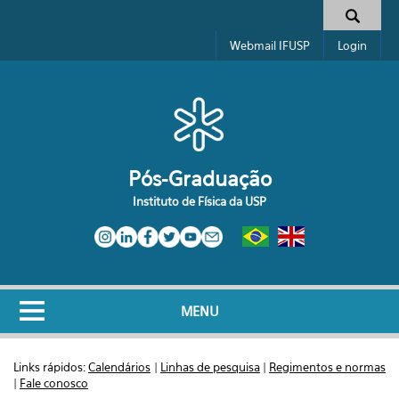
Pular para o conteúdo principal
Formulário de busca
Webmail IFUSP
Login
Pós-Graduação
Instituto de Física da USP
MENU
Links rápidos:
Calendários
|
Linhas de pesquisa
|
Regimentos e normas
|
Fale conosco