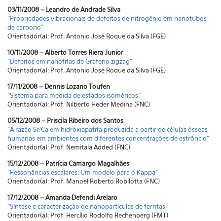
03/11/2008 – Leandro de Andrade Silva
"Propriedades vibracionais de defeitos de nitrogênio em nanotubos
de carbono"
Orientador(a): Prof. Antonio José Roque da Silva (FGE)
10/11/2008 – Alberto Torres Riera Junior
"Defeitos em nanofitas de Grafeno zigzag"
Orientador(a): Prof. Antonio José Roque da Silva (FGE)
17/11/2008 – Dennis Lozano Toufen
"Sistema para medida de estados isoméricos"
Orientador(a): Prof. Nilberto Heder Medina (FNC)
05/12/2008 – Priscila Ribeiro dos Santos
"A razão Sr/Ca em hidroxiapatita produzida a partir de células ósseas
humanas em ambientes com diferentes concentrações de estrôncio"
Orientador(a): Prof. Nemitala Added (FNC)
15/12/2008 – Patrícia Camargo Magalhães
"Ressonâncias escalares: Um modelo para o Kappa"
Orientador(a): Prof. Manoel Roberto Robilotta (FNC)
17/12/2008 – Amanda Defendi Arelaro
"Síntese e caracterização de nanopartículas de ferritas"
Orientador(a): Prof. Hercílio Rodolfo Rechenberg (FMT)