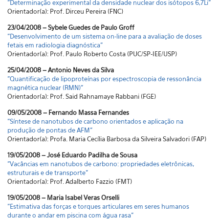
"Determinação experimental da densidade nuclear dos isótopos 6,7Li"
Orientador(a): Prof. Dirceu Pereira (FNC)
23/04/2008 – Sybele Guedes de Paulo Groff
"Desenvolvimento de um sistema on-line para a avaliação de doses
fetais em radiologia diagnóstica"
Orientador(a): Prof. Paulo Roberto Costa (PUC/SP-IEE/USP)
25/04/2008 – Antonio Neves da Silva
"Quantificação de lipoproteínas por espectroscopia de ressonância
magnética nuclear (RMN)"
Orientador(a): Prof. Said Rahnamaye Rabbani (FGE)
09/05/2008 – Fernando Massa Fernandes
"Síntese de nanotubos de carbono orientados e aplicação na
produção de pontas de AFM"
Orientador(a): Profa. Maria Cecília Barbosa da Silveira Salvadori (FAP)
19/05/2008 – José Eduardo Padilha de Sousa
"Vacâncias em nanotubos de carbono: propriedades eletrônicas,
estruturais e de transporte"
Orientador(a): Prof. Adalberto Fazzio (FMT)
19/05/2008 – Maria Isabel Veras Orselli
"Estimativa das forças e torques articulares em seres humanos
durante o andar em piscina com água rasa"