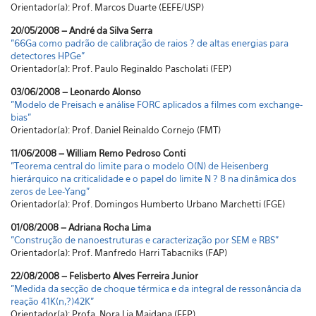
Orientador(a): Prof. Marcos Duarte (EEFE/USP)
20/05/2008 – André da Silva Serra
"66Ga como padrão de calibração de raios ? de altas energias para
detectores HPGe"
Orientador(a): Prof. Paulo Reginaldo Pascholati (FEP)
03/06/2008 – Leonardo Alonso
"Modelo de Preisach e análise FORC aplicados a filmes com exchange-
bias"
Orientador(a): Prof. Daniel Reinaldo Cornejo (FMT)
11/06/2008 – William Remo Pedroso Conti
"Teorema central do limite para o modelo O(N) de Heisenberg
hierárquico na criticalidade e o papel do limite N ? 8 na dinâmica dos
zeros de Lee-Yang"
Orientador(a): Prof. Domingos Humberto Urbano Marchetti (FGE)
01/08/2008 – Adriana Rocha Lima
"Construção de nanoestruturas e caracterização por SEM e RBS"
Orientador(a): Prof. Manfredo Harri Tabacniks (FAP)
22/08/2008 – Felisberto Alves Ferreira Junior
"Medida da secção de choque térmica e da integral de ressonância da
reação 41K(n,?)42K"
Orientador(a): Profa. Nora Lia Maidana (FEP)