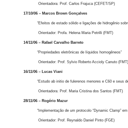
Orientadora: Prof. Carlos Frajuca (CEFET/SP)
17/10/06 – Marcos Brown Gonçalves
“Efeitos de estado sólido e ligações de hidrogênio sobre o
Orientador: Profa. Helena Maria Petrilli (FMT)
14/11/06 – Rafael Carvalho Barreto
“Propriedades eletrônicas de líquidos homogêneos”
Orientador: Prof. Sylvio Roberto Accioly Canuto (FMT
16/11/06 – Lucas Viani
“Estudo ab initio de fulerenos menores e C60 e seus deriv
Orientadora: Prof. Maria Cristina dos Santos (FMT)
28/11/06 – Rogério Mazur
“Implementação de um protocolo “Dynamic Clamp” em sistem
Orientador: Prof. Reynaldo Daniel Pinto (FGE)