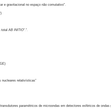
e gravitacional no espaço não comutativo".
)
 total
AB INITIO
".”.
FGE)
cleares relativísticas”
utores paramétricos de microondas em detectores esféricos de ondas gr