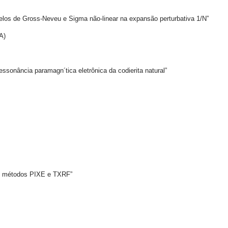
de Gross-Neveu e Sigma não-linear na expansão perturbativa 1/N”
A)
ância paramagn´tica eletrônica da codierita natural”
 métodos PIXE e TXRF”