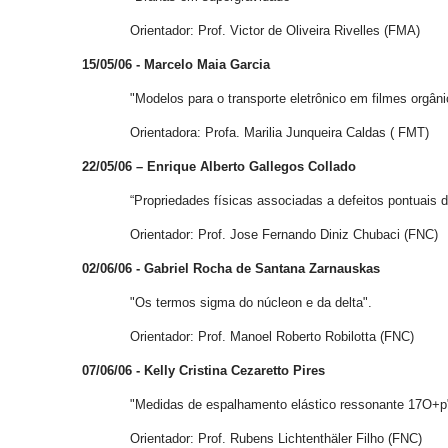
Orientador: Prof. Victor de Oliveira Rivelles (FMA)
15/05/06 - Marcelo Maia Garcia
"Modelos para o transporte eletrônico em filmes orgâni
Orientadora: Profa. Marilia Junqueira Caldas ( FMT)
22/05/06 – Enrique Alberto Gallegos Collado
“Propriedades físicas associadas a defeitos pontuais da 
Orientador: Prof. Jose Fernando Diniz Chubaci (FNC)
02/06/06 - Gabriel Rocha de Santana Zarnauskas
"Os termos sigma do núcleon e da delta".
Orientador: Prof. Manoel Roberto Robilotta (FNC)
07/06/06 - Kelly Cristina Cezaretto Pires
"Medidas de espalhamento elástico ressonante 17O+p
Orientador: Prof. Rubens Lichtenthäler Filho (FNC)