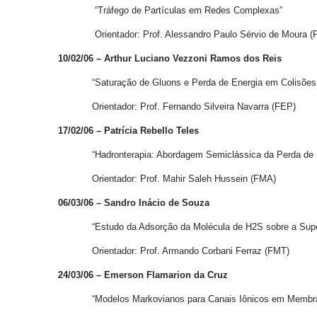
“Tráfego de Partículas em Redes Complexas”
Orientador: Prof. Alessandro Paulo Sérvio de Moura (
10/02/06 – Arthur Luciano Vezzoni Ramos dos Reis
“Saturação de Gluons e Perda de Energia em Colisões 
Orientador: Prof. Fernando Silveira Navarra (FEP)
17/02/06 – Patrícia Rebello Teles
“Hadronterapia: Abordagem Semiclássica da Perda de Ener
Orientador: Prof. Mahir Saleh Hussein (FMA)
06/03/06 – Sandro Inácio de Souza
“Estudo da Adsorção da Molécula de H2S sobre a Superf
Orientador: Prof. Armando Corbani Ferraz (FMT)
24/03/06 – Emerson Flamarion da Cruz
“Modelos Markovianos para Canais Iônicos em Membran