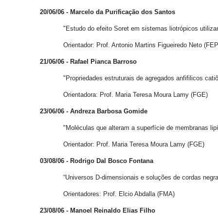
20/06/06 - Marcelo da Purificação dos Santos
"Estudo do efeito Soret em sistemas liotrópicos utilizando
Orientador: Prof. Antonio Martins Figueiredo Neto (FEP
21/06/06 - Rafael Pianca Barroso
"Propriedades estruturais de agregados anfifilicos catiô
Orientadora: Prof. Maria Teresa Moura Lamy (FGE)
23/06/06 - Andreza Barbosa Gomide
"Moléculas que alteram a superfície de membranas lipídic
Orientador: Prof. Maria Teresa Moura Lamy (FGE)
03/08/06 - Rodrigo Dal Bosco Fontana
“Universos D-dimensionais e soluções de cordas negra
Orientadores: Prof. Elcio Abdalla (FMA)
23/08/06 - Manoel Reinaldo Elias Filho