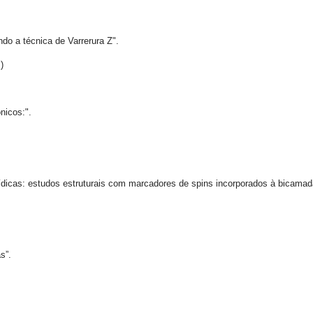
 a técnica de Varrerura Z".
)
nicos:".
as: estudos estruturais com marcadores de spins incorporados à bicamad
s”.