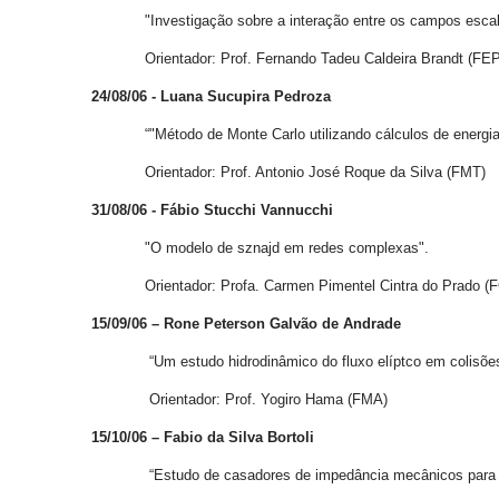
"Investigação sobre a interação entre os campos escalar 
Orientador: Prof. Fernando Tadeu Caldeira Brandt (FEP
24/08/06 - Luana Sucupira Pedroza
“"Método de Monte Carlo utilizando cálculos de energia
Orientador: Prof. Antonio José Roque da Silva (FMT)
31/08/06 - Fábio Stucchi Vannucchi
"O modelo de sznajd em redes complexas".
Orientador: Profa. Carmen Pimentel Cintra do Prado (
15/09/06 – Rone Peterson Galvão de Andrade
“Um estudo hidrodinâmico do fluxo elíptco em colisões nu
Orientador: Prof. Yogiro Hama (FMA)
15/10/06 – Fabio da Silva Bortoli
“Estudo de casadores de impedância mecânicos para transd