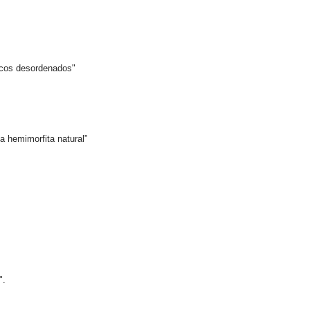
cos desordenados"
hemimorfita natural”
".