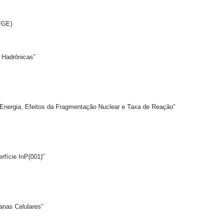
FGE)
Hadrônicas”
gia, Efeitos da Fragmentação Nuclear e Taxa de Reação”
ície InP(001)”
as Celulares”