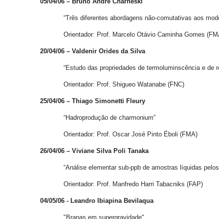
05/04/06 – Bruno André Charneski
“Três diferentes abordagens não-comutativas aos modelos 
Orientador: Prof. Marcelo Otávio Caminha Gomes (FM
20/04/06 – Valdenir Orides da Silva
“Estudo das propriedades de termoluminscência e de resson
Orientador: Prof. Shigueo Watanabe (FNC)
25/04/06 – Thiago Simonetti Fleury
“Hadroprodução de charmonium”
Orientador: Prof. Oscar José Pinto Éboli (FMA)
26/04/06 – Viviane Silva Poli Tanaka
“Análise elementar sub-ppb de amostras líquidas pelos
Orientador: Prof. Manfredo Harri Tabacniks (FAP)
04/05/06 - Leandro Ibiapina Bevilaqua
"Branas em supergravidade"