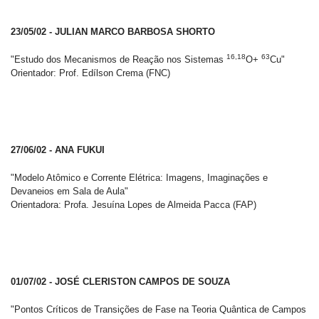
23/05/02 - JULIAN MARCO BARBOSA SHORTO
16,18
63
"Estudo dos Mecanismos de Reação nos Sistemas
O+
Cu"
Orientador: Prof. Edílson Crema (FNC)
27/06/02 - ANA FUKUI
"Modelo Atômico e Corrente Elétrica: Imagens, Imaginações e
Devaneios em Sala de Aula"
Orientadora: Profa. Jesuína Lopes de Almeida Pacca (FAP)
01/07/02 - JOSÉ CLERISTON CAMPOS DE SOUZA
"Pontos Críticos de Transições de Fase na Teoria Quântica de Campos