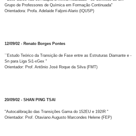
Grupo de Professores de Química em Formação Continuada''
Orientadora: Profa. Adelaide Faljoni-Alario (IQUSP)
12/09/02 - Renato Borges Pontes
``Estudo Teórico da Transição de Fase entre as Estruturas Diamante e -
Sn para Liga Si1-xGex ''
Orientador: Prof. Antônio José Roque da Silva (FMT)
20/09/02 - SHAN PING TSAI
"Autocalibração das Transições Gama do 152EU e 192IR "
Orientador: Prof. Otaviano Augusto Marcondes Helene (FEP)