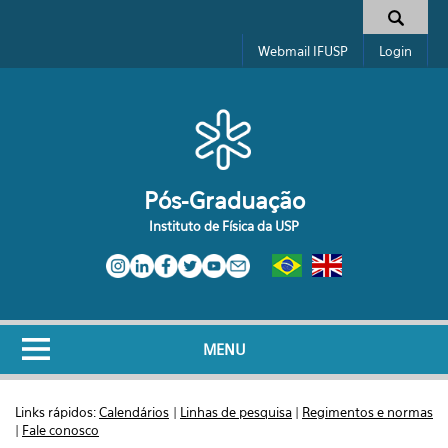
Pular para o conteúdo principal
Formulário de busca
Webmail IFUSP
Login
Pós-Graduação
Instituto de Física da USP
MENU
Links rápidos:
Calendários
|
Linhas de pesquisa
|
Regimentos e normas
|
Fale conosco