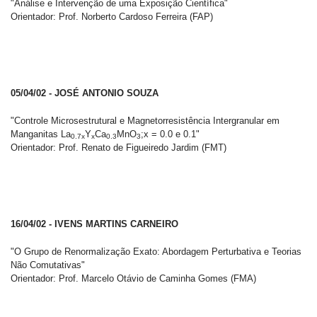
"Análise e Intervenção de uma Exposição Científica"
Orientador: Prof. Norberto Cardoso Ferreira (FAP)
05/04/02 - JOSÉ ANTONIO SOUZA
"Controle Microsestrutural e Magnetorresistência Intergranular em
Manganitas La
Y
Ca
MnO
;x = 0.0 e 0.1"
0.7x
x
0.3
3
Orientador: Prof. Renato de Figueiredo Jardim (FMT)
16/04/02 - IVENS MARTINS CARNEIRO
"O Grupo de Renormalização Exato: Abordagem Perturbativa e Teorias
Não Comutativas"
Orientador: Prof. Marcelo Otávio de Caminha Gomes (FMA)