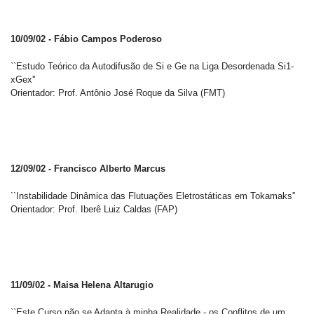
10/09/02 - Fábio Campos Poderoso
``Estudo Teórico da Autodifusão de Si e Ge na Liga Desordenada Si1-
xGex''
Orientador: Prof. Antônio José Roque da Silva (FMT)
12/09/02 - Francisco Alberto Marcus
``Instabilidade Dinâmica das Flutuações Eletrostáticas em Tokamaks''
Orientador: Prof. Iberê Luiz Caldas (FAP)
11/09/02 - Maisa Helena Altarugio
``Este Curso não se Adapta à minha Realidade - os Conflitos de um