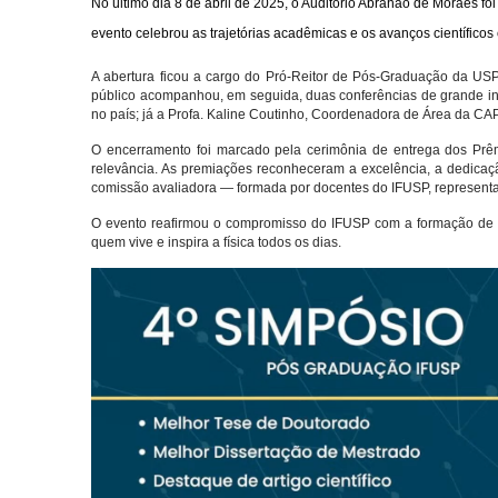
No último dia 8 de abril de 2025, o Auditório Abrahão de Moraes fo
evento celebrou as trajetórias acadêmicas e os avanços científic
A abertura ficou a cargo do Pró-Reitor de Pós-Graduação da USP
público acompanhou, em seguida, duas conferências de grande in
no país; já a Profa. Kaline Coutinho, Coordenadora de Área da CAP
O encerramento foi marcado pela cerimônia de entrega dos Prê
relevância.
As premiações reconheceram a excelência, a dedicação
comissão avaliadora — formada por docentes do IFUSP, representant
O evento reafirmou o compromisso do IFUSP com a formação de pe
quem vive e inspira a física todos os dias.