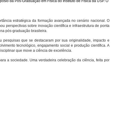
mpósio da Pós-Graduação em Física do Instituto de Física da USP. O
rtância estratégica da formação avançada no cenário nacional. O
ou perspectivas sobre inovação científica e infraestrutura de ponta
 na pós-graduação brasileira.
 pesquisas que se destacaram por sua originalidade, impacto e
vimento tecnológico, engajamento social e produção científica.
A
sciplinar que move a ciência de excelência.
ra a sociedade. Uma verdadeira celebração da ciência, feita por