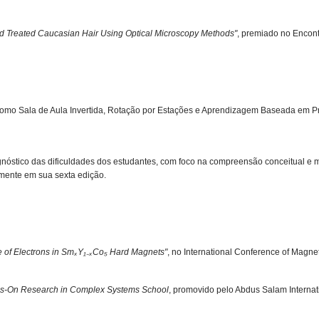
 and Treated Caucasian Hair Using Optical Microscopy Methods"
, premiado no Encont
omo Sala de Aula Invertida, Rotação por Estações e Aprendizagem Baseada em Pro
gnóstico das dificuldades dos estudantes, com foco na compreensão conceitual e
lmente em sua sexta edição.
e of Electrons in SmₓY₁₋ₓCo₅ Hard Magnets"
, no International Conference of Magne
s-On Research in Complex Systems School
, promovido pelo Abdus Salam Internati