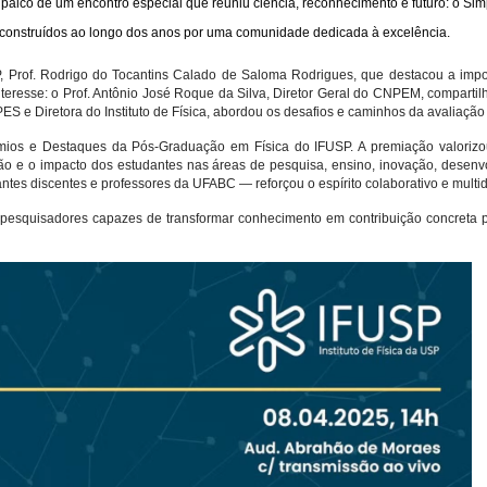
i palco de um encontro especial que reuniu ciência, reconhecimento e futuro: o Si
os construídos ao longo dos anos por uma comunidade dedicada à excelência.
, Prof. Rodrigo do Tocantins Calado de Saloma Rodrigues, que destacou a impo
teresse
: o Prof. Antônio José Roque da Silva, Diretor Geral do CNPEM, compartilh
ES e Diretora do Instituto de Física, abordou os desafios e caminhos da avaliação
mios e Destaques da Pós-Graduação em Física do IFUSP. A premiação valorizou
 e o impacto dos estudantes nas áreas de pesquisa, ensino, inovação, desenvol
es discentes e professores da UFABC — reforçou o espírito colaborativo e multidi
squisadores capazes de transformar conhecimento em contribuição concreta pa