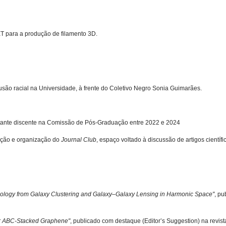
T para a produção de filamento 3D.
usão racial na Universidade, à frente do Coletivo Negro Sonia Guimarães.
tante discente na Comissão de Pós-Graduação entre 2022 e 2024
iação e organização do
Journal Club
, espaço voltado à discussão de artigos científ
mology from Galaxy Clustering and Galaxy–Galaxy Lensing in Harmonic Space"
, p
yer ABC-Stacked Graphene"
, publicado com destaque (Editor’s Suggestion) na revis