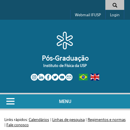
Pular para o conteúdo principal
Formulário de busca
Webmail IFUSP
Login
Pós-Graduação
Instituto de Física da USP
MENU
Links rápidos:
Calendários
|
Linhas de pesquisa
|
Regimentos e normas
|
Fale conosco