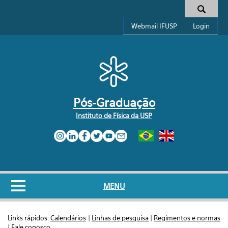
Pular para o conteúdo principal
Formulário de busca
Webmail IFUSP
Login
Pós-Graduação
Instituto de Física da USP
MENU
Links rápidos:
Calendários
|
Linhas de pesquisa
|
Regimentos e normas
|
Fale conosco