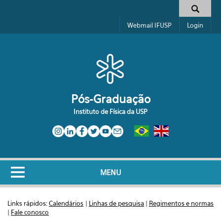
Pular para o conteúdo principal
Formulário de busca
Webmail IFUSP
Login
Pós-Graduação
Instituto de Física da USP
MENU
Links rápidos:
Calendários
|
Linhas de pesquisa
|
Regimentos e normas
|
Fale conosco