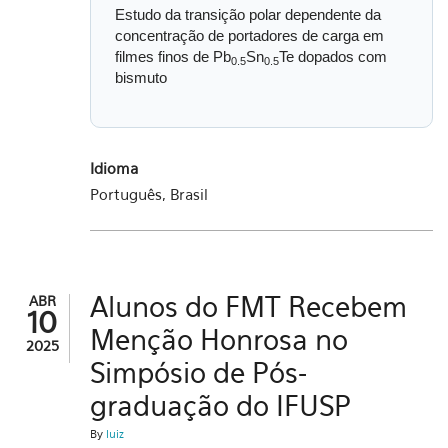
Estudo da transição polar dependente da
concentração de portadores de carga em
filmes finos de Pb
Sn
Te dopados com
0.5
0.5
bismuto
Idioma
Português, Brasil
Alunos do FMT Recebem
ABR
10
Menção Honrosa no
2025
Simpósio de Pós-
graduação do IFUSP
By
luiz