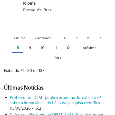
Idioma
Português, Brasil
« início
‹ anterior
…
4
5
6
7
Páginas
8
9
10
11
12
…
próximo ›
fim »
Exibindo 71 - 80 de 133
Últimas Notícias
Professor do DFMT publica artido no Jornal da USP
sobre a importância do hélio na pesquisa científica
03/08/2026 - 15:21
Defesa de Mestrado no DFMT/IFUSP: Estudo Compara