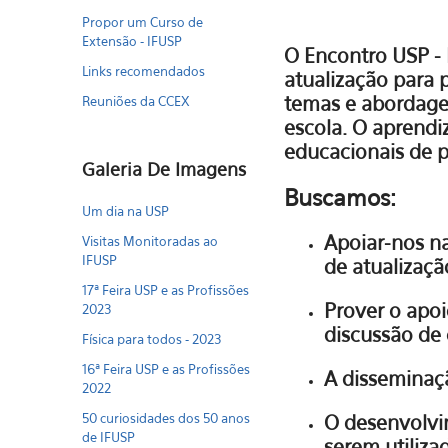
Propor um Curso de
Extensão - IFUSP
O Encontro USP -
Links recomendados
atualização para 
temas e abordage
Reuniões da CCEX
escola. O aprendiz
educacionais de p
Galeria De Imagens
Buscamos:
Um dia na USP
Apoiar-nos n
Visitas Monitoradas ao
IFUSP
de atualizaçã
17ª Feira USP e as Profissões
Prover o apoi
2023
discussão de 
Física para todos - 2023
16ª Feira USP e as Profissões
A disseminaçã
2022
50 curiosidades dos 50 anos
O desenvolvim
de IFUSP
serem utiliza