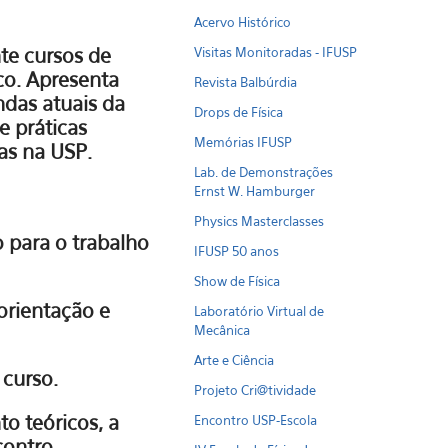
Acervo Histórico
te cursos de
Visitas Monitoradas - IFUSP
ico. Apresenta
Revista Balbúrdia
das atuais da
Drops de Física
e práticas
Memórias IFUSP
das na USP.
Lab. de Demonstrações
Ernst W. Hamburger
Physics Masterclasses
 para o trabalho
IFUSP 50 anos
Show de Física
orientação e
Laboratório Virtual de
Mecânica
Arte e Ciência
 curso.
Projeto Cri@tividade
o teóricos, a
Encontro USP-Escola
contro.