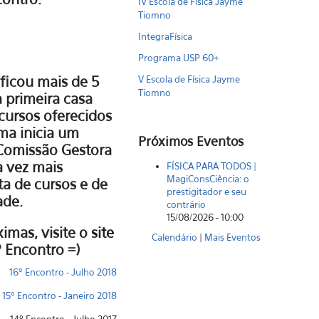
IV Escola de Física Jayme
Tiomno
IntegraFísica
Programa USP 60+
ificou mais de 5
V Escola de Física Jayme
Tiomno
 primeira casa
cursos oferecidos
ma inicia um
Próximos Eventos
 Comissão Gestora
a vez mais
FÍSICA PARA TODOS |
MagiConsCiência: o
a de cursos e de
prestigitador e seu
ade.
contrário
15/08/2026 - 10:00
imas, visite o
site
Calendário
|
Mais Eventos
º Encontro =)
16º Encontro - Julho 2018
15º Encontro - Janeiro 2018