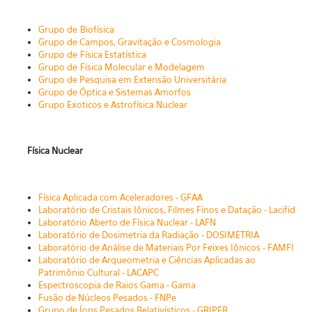
Grupo de Biofísica
Grupo de Campos, Gravitação e Cosmologia
Grupo de
Física Estatística
Grupo de
Física Molecular e Modelagem
Grupo de Pesquisa em Extensão Universitária
Grupo de Óptica e Sistemas Amorfos
Grupo Exoticos e Astrofísica Nuclear
Física Nuclear
Física Aplicada com Aceleradores - GFAA
La
boratório de Cristais Iônicos, Filmes Finos e Datação - Lacifid
Laboratório Aberto de Física Nuclear - LAFN
Laboratório de Dosimetria da Radiação - DOSIMETRIA
L
aboratório de Análise de Materiais Por Feixes Iônicos - FAMFI
Laboratório de Arqueometria e Ciências Aplicadas ao 
Patrimônio Cultural - LACAPC
Espectroscopia de Raios Gama - Gama
Fusão de Núcleos Pesados - FNPe
Gr
upo de Íons Pesados Relativísticos - GRIPER