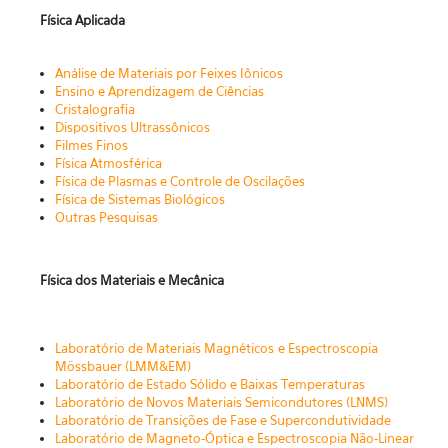
Física Aplicada
Aná
lise de Materiais por Feixes Iônicos
Ensino e Aprendizagem de Ciências
Cristalogra
fia
Dispositivos
Ultrassônicos
Filmes Finos
Física Atmosférica
Física
de Plasmas e Controle de Oscilações
Física de Sistemas Biológ
icos
Outras Pesquisas
Física dos Materiais e Mecânica
Laboratório de Materiais Magnéticos
e Espectroscopia
Mössbauer (LMM&EM)
Laboratório de Estado Sólido e Baixas Temperaturas
Laboratório de Novos Materiais Semicondutores (LNMS)
Laboratório de Transições de Fase e Supercondutividade
Laboratório de M
agneto-Óptica e Espectroscopia Não-Linear