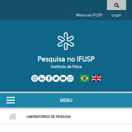
Pular para o conteúdo principal
Toggle high contrast
Formulário de busca
Webmail IFUSP
Login
Pesquisa no IFUSP
Instituto de Física
MENU
LABORATÓRIOS DE PESQUISA