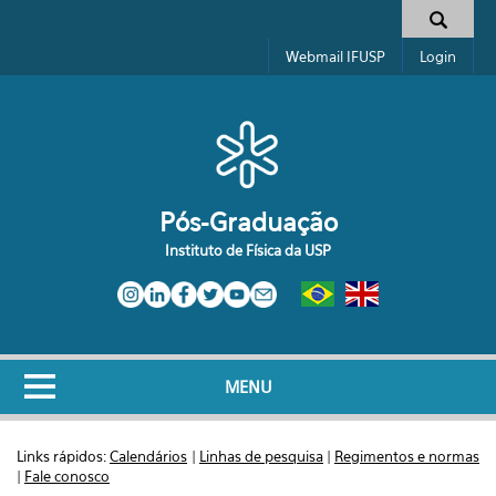
Pular para o conteúdo principal
Formulário de busca
Webmail IFUSP
Login
Pós-Graduação
Instituto de Física da USP
MENU
Links rápidos:
Calendários
|
Linhas de pesquisa
|
Regimentos e normas
|
Fale conosco