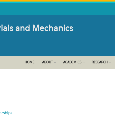
rials and Mechanics
HOME
ABOUT
ACADEMICS
RESEARCH
arships