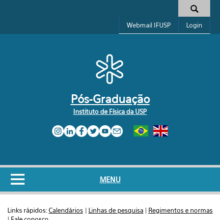
Pular para o conteúdo principal
Formulário de busca
Webmail IFUSP
Login
Pós-Graduação
Instituto de Física da USP
MENU
Links rápidos:
Calendários
|
Linhas de pesquisa
|
Regimentos e normas
|
Fale conosco