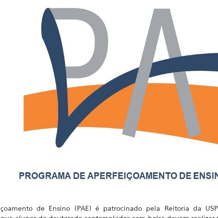
çoamento de Ensino (PAE) é patrocinado pela Reitoria da USP
que alunos de doutorado contemplados com bolsa devem realizar p