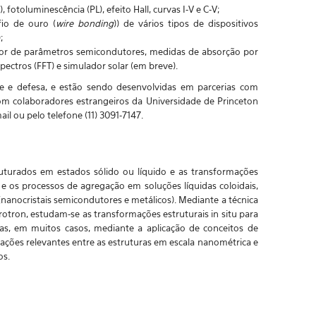
fotoluminescência (PL), efeito Hall, curvas I-V e C-V;
fio de ouro (
wire bonding
)) de vários tipos de dispositivos
;
or de parâmetros semicondutores, medidas de absorção por
ectros (FFT) e simulador solar (em breve).
te e defesa, e estão sendo desenvolvidas em parcerias com
om colaboradores estrangeiros da Universidade de Princeton
l ou pelo telefone (11) 3091-7147.
uturados em estados sólido ou líquido e as transformações
e os processos de agregação em soluções líquidas coloidais,
nanocristais semicondutores e metálicos). Mediante a técnica
rotron, estudam-se as transformações estruturais in situ para
as, em muitos casos, mediante a aplicação de conceitos de
elações relevantes entre as estruturas em escala nanométrica e
os.