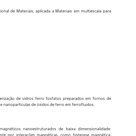
onal de Materiais, aplicada a Materiais
em multiescala para
terização de vidros ferro fosfatos preparados em fornos de
e nanopartículas de óxidos de ferro em ferrofluidos.
magnéticos nanoestruturados de baixa dimensionalidade:
nte por interações magnéticas, como histerese magnética,