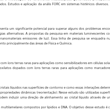
dos. Estudos e aplicação da anális FORC em sistemas histéricos diversos
esenta um significante potencial para superar alguns dos problemas enco
gias alternativas. A propostas da pesquisa em materiais luminescentes 
e nanomateriais emissores de luz). Essa linha de pesquisa se enquadra 
ento principalmente das áreas de Física e Química.
om íons terras raras para aplicações como sensibilizadores em células sola
ilatos dopados com íons terras raras para aplicações como marcadores
 cristais líquidos nas superfícies de contorno e como essas interações deter
opriedades dinâmicas (reorientação). Nesse estudo são utilizadas superfí
odem induzir uma direção de alinhamento ao cristal líquido através de
as multilamelares compostos por lipidios e DNA. O objetivo desse estudo 