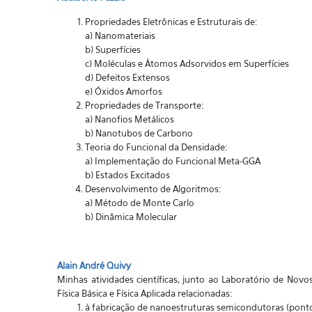
Propriedades Eletrônicas e Estruturais de:
a) Nanomateriais
b) Superfícies
c) Molécula
s e Átomos Adsorvidos em Superfícies
d) Defeitos Extensos
e) Óxidos Amorfos
Propriedades de Transporte:
a) Nanofios Metálicos
b) Nanotubos de Carbono
Teoria do Funcional da Densidade:
a) Implementação do Funcional Meta-GGA
b) Estados Excitados
Desenvolvimento de Algoritmos:
a) Método de Monte Carlo
b) Dinâmica Molecular
Alain André Quivy
Minhas atividades científicas, junto ao Laboratório de No
Física Básica e Física Aplicada relacionadas:
à fabricação de nanoestruturas semicondutoras (pontos