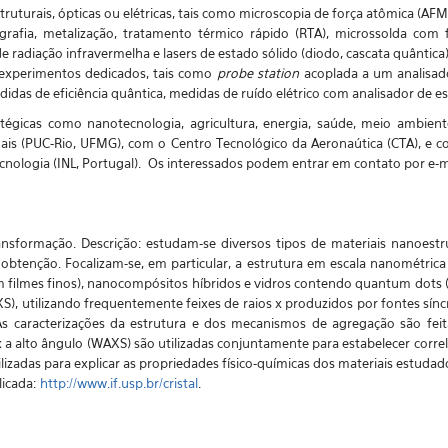
ruturais, ópticas ou elétricas, tais como microscopia de força atômica (AFM), 
rafia, metalização, tratamento térmico rápido (RTA), microssolda com 
de radiação infravermelha e lasers de estado sólido (diodo, cascata quântica)
 experimentos dedicados, tais como
probe station
acoplada a um analisad
das de eficiência quântica, medidas de ruído elétrico com analisador de esp
tégicas como nanotecnologia, agricultura, energia, saúde, meio ambien
nais (PUC-Rio, UFMG), com o Centro Tecnológico da Aeronaútica (CTA), e c
ologia (INL, Portugal). Os interessados podem entrar em contato por e-mai
nsformação. Descrição: es
tudam-se diversos tipos de materiais nanoestr
btenção. Focalizam-se, em particular, a estrutura em escala nanométrica 
m filmes finos), nanocompósitos híbridos e vidros contendo quantum dots (
), utilizando frequentemente feixes de raios x produzidos por fontes sínc
 caracterizações da estrutura e dos mecanismos de agregação são feit
 x a alto ângulo (WAXS) são utilizadas conjuntamente para estabelecer corr
ilizadas para explicar as propriedades físico-químicas dos materiais estudad
licada:
http://www.if.usp.br/cristal
.