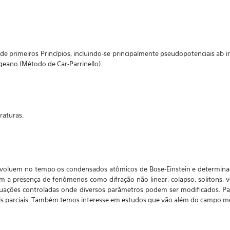
e primeiros Princípios, incluindo-se principalmente pseudopotenciais ab i
eano (Método de Car-Parrinello).
raturas.
voluem no tempo os condensados atômicos de Bose-Einstein e determina
 com a presença de fenômenos como difração não linear, colapso, soliton
ituações controladas onde diversos parâmetros podem ser modificados. P
is parciais. Também temos interesse em estudos que vão além do campo mé