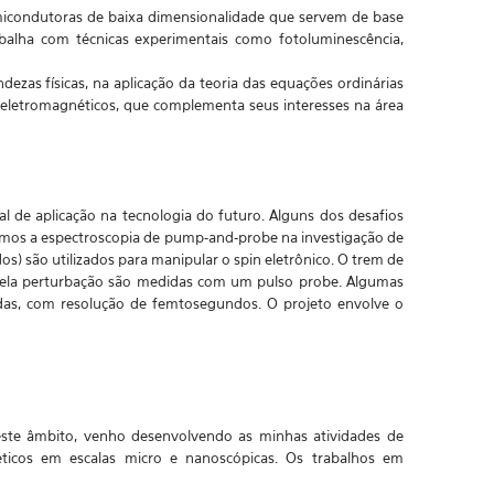
emicondutoras de baixa dimensionalidade que servem de base
rabalha com técnicas experimentais como fotoluminescência,
ezas físicas, na aplicação da teoria das equações ordinárias
 eletromagnéticos, que complementa seus interesses na área
l de aplicação na tecnologia do futuro. Alguns dos desafios
icamos a espectroscopia de pump-and-probe na investigação de
) são utilizados para manipular o spin eletrônico. O trem de
 pela perturbação são medidas com um pulso probe. Algumas
radas, com resolução de femtosegundos. O projeto envolve o
Neste âmbito, venho desenvolvendo as minhas atividades de
éticos em escalas micro e nanoscópicas. Os trabalhos em