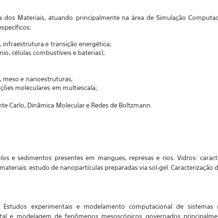
a dos Materiais, atuando
principalmente na área de Simulação Computaci
específicos:
, infraestrutura e
transição energética;
nio, células
combustíveis e baterias);
s, meso e
nanoestruturas;
lações moleculares
em multiescala;
onte Carlo, Dinâmica
Molecular e Redes de Boltzmann.
los e sedimentos presentes em mangues, represas e rios. Vidros: carac
ateriais: estudo de nanopartículas preparadas via sol-gel. Caracterização d
. Estudos experimentais e modelamento computacional de sistemas 
mental e modelagem de fenômenos mesoscópicos governados principalme