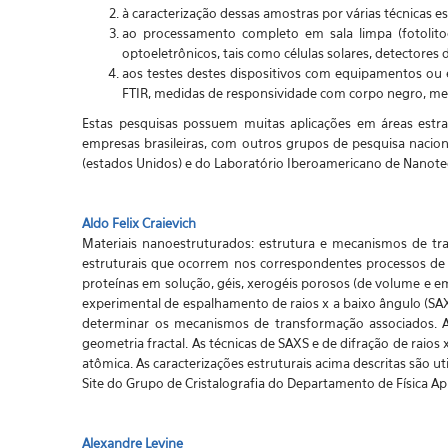
à caracterização dessas amostras por várias técnicas est
ao processamento completo em sala limpa (fotolitog
optoeletrônicos, tais como células solares, detectores 
aos testes destes dispositivos com equipamentos ou
FTIR, medidas de responsividade com corpo negro, medi
Estas pesquisas possuem muitas aplicações em áreas estra
empresas brasileiras, com outros grupos de pesquisa nacio
(estados Unidos) e do Laboratório Iberoamericano de Nanotecn
Aldo Felix Craievich
Materiais nanoestruturados: estrutura e mecanismos de tra
estruturais que ocorrem nos correspondentes processos de o
proteínas em solução, géis, xerogéis porosos (de volume e e
experimental de espalhamento de raios x a baixo ângulo (SAXS
determinar os mecanismos de transformação associados. As
geometria fractal. As técnicas de SAXS e de difração de raios
atômica. As caracterizações estruturais acima descritas são ut
Site do Grupo de Cristalografia do Departamento de Física Ap
Alexandre Levine