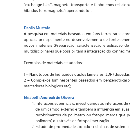
“exchange-bias”, magneto-transporte e fenômenos relaciona
híbridos ferromagneto/supercondutor.
Danilo Mustafa
A pesquisa em materiais baseados em íons terras raras apr
ópticas, principalmente no desenvolvimento de fontes ener
novos materiais (Preparação, caracterização e aplicação d
multidisciplinares que possibilitam a integração do conhecim
Exemplos de materiais estudados:
1 – Nanotubos de hidróxidos duplos lamelares (LDH) dopadas c
2 – Complexos luminescentes baseados em benzenotricarbox
marcadores biológicos etc);
Elisabeth Andreoli de Oliveira
Interações superficiais: investigamos as interações de
de um campo externo e também a influência em suas pr
recobrimentos de polímetro ou fotopolímeros que p
polímero) ou através de fotopolimerização.
Estudo de propriedades liquido cristalinas de sistem