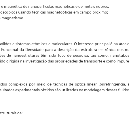
l e magnética de nanopartículas magnéticas e de metais nobres;
roscópicos usando técnicas magnetoóticas em campo próximo;
 e magnetismo.
ólidos e sistemas atômicos e moleculares. O interesse principal é na área
Funcional da Densidade para a descrição da estrutura eletrônica dos mat
es de nanoestruturas têm sido foco de pesquisa, tais como: nanotubos 
 sido dirigida na investigação das propriedades de transporte e como impure
idos complexos por meio de técnicas de óptica linear (birrefringência, at
 resultados experimentais obtidos são utilizados na modelagem desses fluid
struturais de: