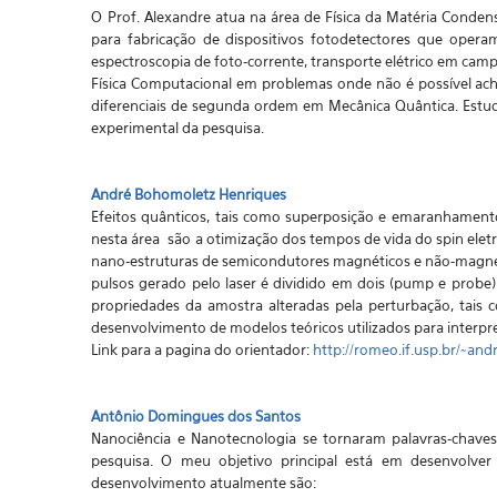
O Prof. Alexandre atua na área de Física da Matéria Conde
para fabricação de dispositivos fotodetectores que operam
espectroscopia de foto-corrente, transporte elétrico em camp
Física Computacional em problemas onde não é possível achar
diferenciais de segunda ordem em Mecânica Quântica. Estud
experimental da pesquisa.
André Bohomoletz Henriques
Efeitos quânticos, tais como superposição e emaranhamento 
nesta área são a otimização dos tempos de vida do spin elet
nano-estruturas de semicondutores magnéticos e não-magnétic
pulsos gerado pelo laser é dividido em dois (pump e prob
propriedades da amostra alteradas pela perturbação, tais 
desenvolvimento de modelos teóricos utilizados para interpr
Link para a pagina do orientador:
http://romeo.if.usp.br/~an
Antônio Domingues dos Santos
Nanociência e Nanotecnologia se tornaram palavras-chaves
pesquisa. O meu objetivo principal está em desenvolver
desenvolvimento atualmente são: