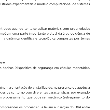
. Estudos experimentais e modelo computacional de sistemas
ntrados quando tenta-se aplicar materiais com propriedades
compõem uma parte importante e atual da área de ciência de
numa dinâmica científica e tecnológica compostas por temas
res;
 ópticos (dispositivo de segurança em cédulas monetárias,
minam a orientação do cristal líquido, na presença ou ausência
cies de contorno com diferentes características, por exemplo
 um processamento que pode ser mecânico (esfregamento do
é compreender os procesos que levam a inserçao do DNA entre