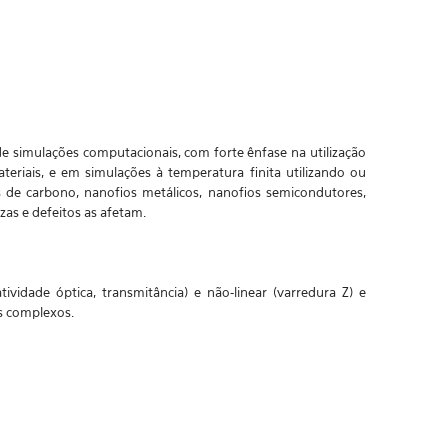
 de simulações computacionais, com forte ênfase na utilização
eriais, e em simulações à temperatura finita utilizando ou
de carbono, nanofios metálicos, nanofios semicondutores,
zas e defeitos as afetam.
ividade óptica, transmitância) e não-linear (varredura Z) e
os complexos.