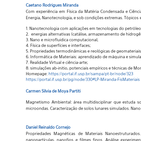
Caetano Rodrigues Miranda
Com experiência em Física da Matéria Condensada e Ciênci
Energia, Nanotecnologia, e sob condições extremas. Tópicos
1. Nanotecnologia com aplicações em tecnologias do petróleo
2. energias alternativas (catálise, armazenamento de hidrogê
3. Nano e microfluidica computacional;
4. Física de superfícies e interfaces;
5. Propriedades termodinâmicas e reológicas de geomateriai
6. Informática de Materiais: aprendizado de máquina e simu
7. Realidade Virtual e ciência-arte;
8. simulações ab-initio, potenciais empíricos e técnicas de M
Homepage:
https://portal.if.usp.br/sampa/pt-br/node/323
https://portal.if.usp.br/pg/node/330#LP-Miranda-FisMateriais
Carmen Silvia de Moya Partiti
Magnetismo Ambiental: área multidisciplinar que estuda so
microondas. Caracterização de solos lunares simulados. Nanom
Daniel Reinaldo Cornejo
Propriedades Magnéticas de Materiais Nanoestruturados
nanopartículas, nanofios e filmes finos. Análise experi