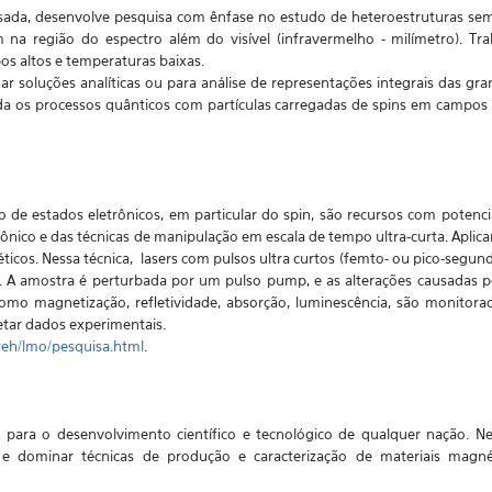
nsada, desenvolve pesquisa com ênfase no estudo de heteroestruturas s
 na região do espectro além do visível (infravermelho - milímetro). T
os altos e temperaturas baixas.
 soluções analíticas ou para análise de representações integrais das grand
a os processos quânticos com partículas carregadas de spins em campos
de estados eletrônicos, em particular do spin, são recursos com potencia
rônico e das técnicas de manipulação em escala de tempo ultra-curta. Apl
os. Nessa técnica, lasers com pulsos ultra curtos (femto- ou pico-segundos
e). A amostra é perturbada por um pulso pump, e as alterações causadas
como magnetização, refletividade, absorção, luminescência, são monito
etar dados experimentais.
dreh/lmo/pesquisa.html
.
 para o desenvolvimento científico e tecnológico de qualquer nação. 
 e dominar técnicas de produção e caracterização de materiais magn