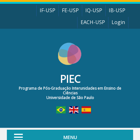
Pular para o conteúdo principal
IF-USP
FE-USP
IQ-USP
IB-USP
EACH-USP
Login
PIEC
Programa de Pós-Graduação Interunidades em Ensino de
Ciências
Universidade de São Paulo
MENU