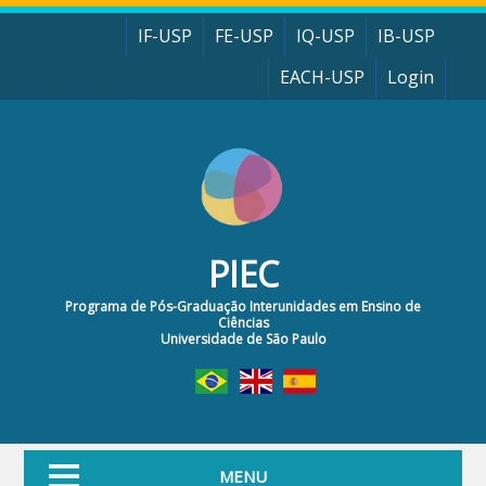
Pular para o conteúdo principal
IF-USP
FE-USP
IQ-USP
IB-USP
EACH-USP
Login
PIEC
Programa de Pós-Graduação Interunidades em Ensino de
Ciências
Universidade de São Paulo
MENU