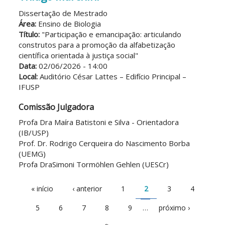
Dissertação de Mestrado
Área:
Ensino de Biologia
Título:
"Participação e emancipação: articulando
construtos para a promoção da alfabetização
científica orientada à justiça social"
Data:
02/06/2026 - 14:00
Local:
Auditório César Lattes – Edifício Principal –
IFUSP
Comissão Julgadora
Profa Dra Maíra Batistoni e Silva - Orientadora
(IB/USP)
Prof. Dr. Rodrigo Cerqueira do Nascimento Borba
(UEMG)
Profa DraSimoni Tormöhlen Gehlen (UESCr)
Páginas
« início
‹ anterior
1
2
3
4
5
6
7
8
9
…
próximo ›