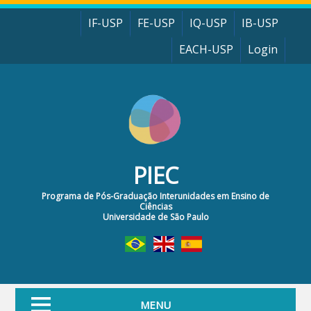
Pular para o conteúdo principal
IF-USP
FE-USP
IQ-USP
IB-USP
EACH-USP
Login
PIEC
Programa de Pós-Graduação Interunidades em Ensino de
Ciências
Universidade de São Paulo
MENU