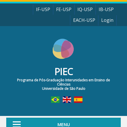
Pular para o conteúdo principal
IF-USP
FE-USP
IQ-USP
IB-USP
EACH-USP
Login
PIEC
Programa de Pós-Graduação Interunidades em Ensino de
Ciências
Universidade de São Paulo
MENU