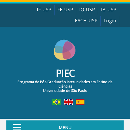
Pular para o conteúdo principal
IF-USP
FE-USP
IQ-USP
IB-USP
EACH-USP
Login
PIEC
Programa de Pós-Graduação Interunidades em Ensino de
Ciências
Universidade de São Paulo
MENU