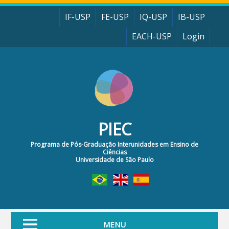
Pular para o conteúdo principal
IF-USP
FE-USP
IQ-USP
IB-USP
EACH-USP
Login
PIEC
Programa de Pós-Graduação Interunidades em Ensino de
Ciências
Universidade de São Paulo
MENU