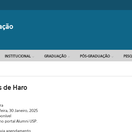
Formulário d
ação
INSTITUCIONAL
GRADUAÇÃO
PÓS-GRADUAÇÃO
PESQ
s de Haro
ra
feira, 30 Janeiro, 2025
ponível
 no portal Alumni USP.
a via agendamento.