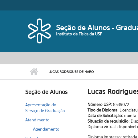
Pular para o conteúdo principal
Seção de Alunos - Gradu
Instituto de Física da USP
LUCAS RODRIGUES DE HARO
Lucas Rodrigue
Seção de Alunos
Número USP:
8539072
Apresentação do
Tipo de Diploma:
Licenciatu
Serviço de Graduação
Data de Solicitação:
quinta-
Atendimento
Situação da requisição:
Dis
Diploma virtual: disponível
Agendamento
Diploma impresso: retirad