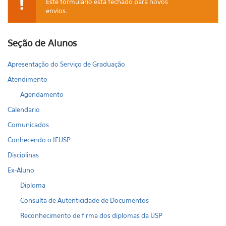
Este formulário está fechado para novos
envios.
Mensagem de aviso
Seção de Alunos
Apresentação do Serviço de Graduação
Atendimento
Agendamento
Calendario
Comunicados
Conhecendo o IFUSP
Disciplinas
Ex-Aluno
Diploma
Consulta de Autenticidade de Documentos
Reconhecimento de firma dos diplomas da USP